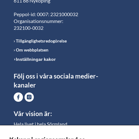
611 88 Nyköping
Peppol-id: 0007: 2321000032
Organisationsnummer:
232100-0032
Tillgänglighetsredogörelse
Om webbplatsen
Inställningar kakor
Följ oss i våra sociala medier-
kanaler
Vår vision är:
Hela livet i hela Sörmland.
I Sörmland lever alla ett rikt och meningsfullt liv, där
vi vill skapa jämlika möjligheter för både