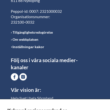
611 88 Nyköping
Peppol-id: 0007: 2321000032
Organisationsnummer:
232100-0032
Tillgänglighetsredogörelse
Om webbplatsen
Inställningar kakor
Följ oss i våra sociala medier-
kanaler
Vår vision är:
Hela livet i hela Sörmland.
I Sörmland lever alla ett rikt och meningsfullt liv, där
vi vill skapa jämlika möjligheter för både