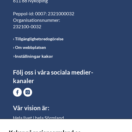
611 88 Nyköping
Peppol-id: 0007: 2321000032
Organisationsnummer:
232100-0032
Tillgänglighetsredogörelse
Om webbplatsen
Inställningar kakor
Följ oss i våra sociala medier-
kanaler
Vår vision är:
Hela livet i hela Sörmland.
I Sörmland lever alla ett rikt och meningsfullt liv, där
vi vill skapa jämlika möjligheter för både