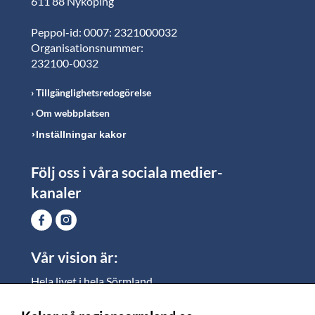
611 88 Nyköping
Peppol-id: 0007: 2321000032
Organisationsnummer:
232100-0032
Tillgänglighetsredogörelse
Om webbplatsen
Inställningar kakor
Följ oss i våra sociala medier-
kanaler
Vår vision är:
Hela livet i hela Sörmland.
I Sörmland lever alla ett rikt och meningsfullt liv, där
vi vill skapa jämlika möjligheter för både