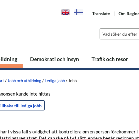
Translate
Om Regio
bildning
Demokrati och insyn
Trafik och resor
art
/
Jobb och utbildning
/
Lediga jobb
/
Jobb
nonsen kunde inte hittas
illbaka till lediga jobb
 har i vissa fall skyldighet att kontrollera om en person förekommer i
lastningsregistret. Det kan ske på två sätt, endera begär regionen u