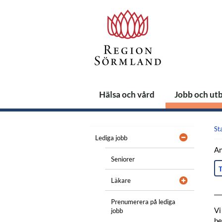
Hälsa och vård
Jobb och ut
St
Lediga jobb
An
Seniorer
T
Läkare
Prenumerera på lediga
Vi
jobb
be