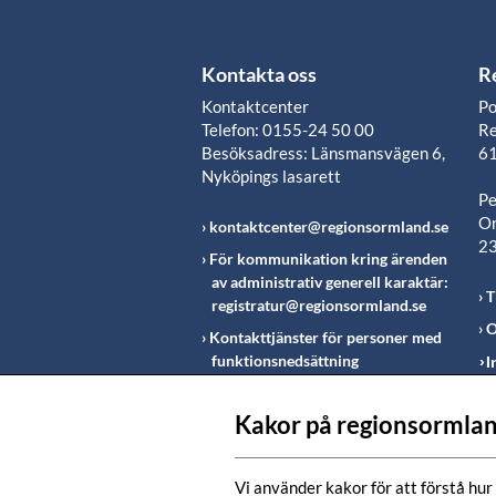
Kontakta oss
R
Kontaktcenter
Po
Telefon: 0155-24 50 00
Re
Besöksadress: Länsmansvägen 6,
61
Nyköpings lasarett
Pe
Or
kontaktcenter@regionsormland.se
2
För kommunikation kring ärenden
av administrativ generell karaktär:
T
registratur@regionsormland.se
O
Kontakttjänster för personer med
funktionsnedsättning
I
Rapportering av missförhållanden
inom Region Sörmland
Kakor på regionsormlan
Fö
m
Vi använder kakor för att förstå hur 