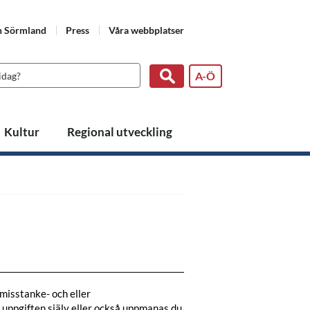
n Sörmland
Press
Våra webbplatser
A-Ö
Kultur
Regional utveckling
 misstanke- och eller
t uppgiften själv eller också uppmanas du