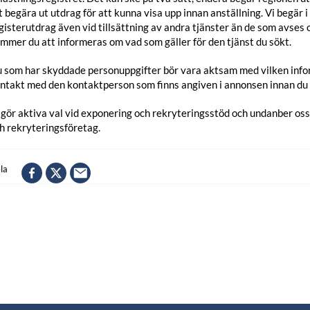
t begära ut utdrag för att kunna visa upp innan anställning. Vi begär i
gisterutdrag även vid tillsättning av andra tjänster än de som avses o
mmer du att informeras om vad som gäller för den tjänst du sökt.
 som har skyddade personuppgifter bör vara aktsam med vilken infor
ntakt med den kontaktperson som finns angiven i annonsen innan du s
 gör aktiva val vid exponering och rekryteringsstöd och undanber os
h rekryteringsföretag.
la