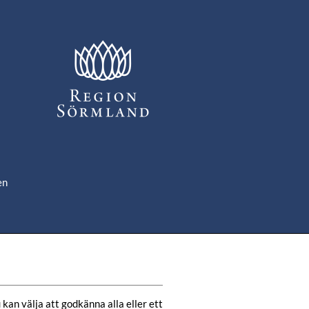
en
om
de
kan välja att godkänna alla eller ett 