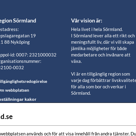
egion Sörmland
Vår vision är:
stadress:
Hela livet i hela Sörmland.
pslagaregatan 19
I Sörmland lever alla ett rikt och
1 88 Nyköping
meningsfullt liv, där vi vill skapa
jämlika möjligheter för både
ppol-id: 0007: 2321000032
medarbetare och invånare att
ganisationsnummer:
växa.
32100-0032
Vi är en tillgänglig region som
varje dag förbättrar livskvalitet
illgänglighetsredogörelse
för alla som bor och verkar i
m webbplatsen
Sörmland.
nställningar kakor
Vi är en pålitlig samhällsaktör s
använder våra resurser för en
d.se
lj oss i våra sociala
positiv utveckling i ett välmåen
edier-kanaler
län.
webbplatsen används och för att visa innehåll från andra tjänster. Du 