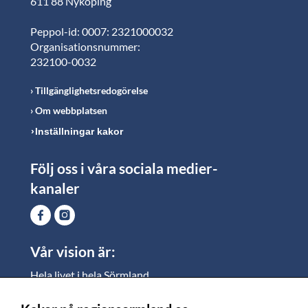
611 88 Nyköping
Peppol-id: 0007: 2321000032
Organisationsnummer:
232100-0032
Tillgänglighetsredogörelse
Om webbplatsen
Inställningar kakor
Följ oss i våra sociala medier-
kanaler
Vår vision är:
Hela livet i hela Sörmland.
I Sörmland lever alla ett rikt och meningsfullt liv, där
vi vill skapa jämlika möjligheter för både