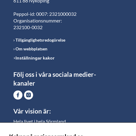
611 88 Nyköping
Peppol-id: 0007: 2321000032
Organisationsnummer:
232100-0032
Tillgänglighetsredogörelse
Om webbplatsen
Inställningar kakor
Följ oss i våra sociala medier-
kanaler
Vår vision är:
Hela livet i hela Sörmland.
I Sörmland lever alla ett rikt och meningsfullt liv, där
vi vill skapa jämlika möjligheter för både