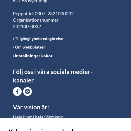
611 88 Nyköping
Peppol-id: 0007: 2321000032
Organisationsnummer:
232100-0032
Tillgänglighetsredogörelse
Om webbplatsen
Inställningar kakor
Följ oss i våra sociala medier-
kanaler
Vår vision är:
Hela livet i hela Sörmland.
I Sörmland lever alla ett rikt och meningsfullt liv, där
vi vill skapa jämlika möjligheter för både