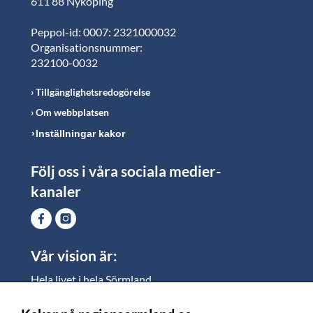
611 88 Nyköping
Peppol-id: 0007: 2321000032
Organisationsnummer:
232100-0032
Tillgänglighetsredogörelse
Om webbplatsen
Inställningar kakor
Följ oss i våra sociala medier-
kanaler
Vår vision är:
Hela livet i hela Sörmland.
I Sörmland lever alla ett rikt och meningsfullt liv, där
vi vill skapa jämlika möjligheter för både