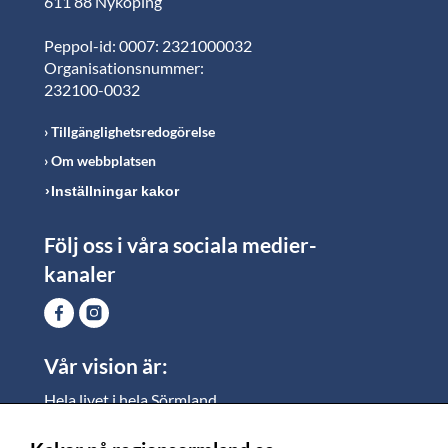
611 88 Nyköping
Peppol-id: 0007: 2321000032
Organisationsnummer:
232100-0032
Tillgänglighetsredogörelse
Om webbplatsen
Inställningar kakor
Följ oss i våra sociala medier-
kanaler
Vår vision är:
Hela livet i hela Sörmland.
I Sörmland lever alla ett rikt och meningsfullt liv, där
vi vill skapa jämlika möjligheter för både