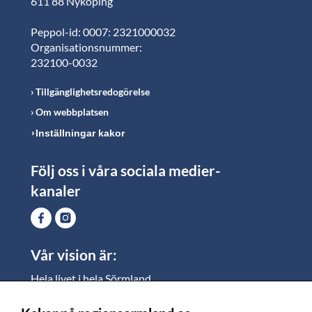
611 88 Nyköping
Peppol-id: 0007: 2321000032
Organisationsnummer:
232100-0032
Tillgänglighetsredogörelse
Om webbplatsen
Inställningar kakor
Följ oss i våra sociala medier-
kanaler
Vår vision är:
Hela livet i hela Sörmland.
I Sörmland lever alla ett rikt och meningsfullt liv, där
vi vill skapa jämlika möjligheter för både