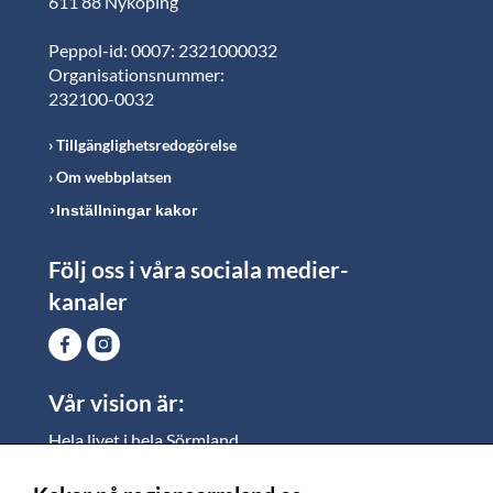
611 88 Nyköping
Peppol-id: 0007: 2321000032
Organisationsnummer:
232100-0032
Tillgänglighetsredogörelse
Om webbplatsen
Inställningar kakor
Följ oss i våra sociala medier-
kanaler
Vår vision är:
Hela livet i hela Sörmland.
I Sörmland lever alla ett rikt och meningsfullt liv, där
vi vill skapa jämlika möjligheter för både