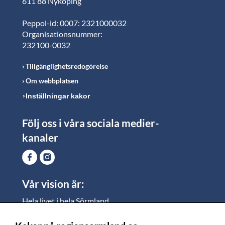
611 88 Nyköping
Peppol-id: 0007: 2321000032
Organisationsnummer:
232100-0032
Tillgänglighetsredogörelse
Om webbplatsen
Inställningar kakor
Följ oss i våra sociala medier-
kanaler
Vår vision är:
Hela livet i hela Sörmland.
I Sörmland lever alla ett rikt och meningsfullt liv, där
vi vill skapa jämlika möjligheter för både