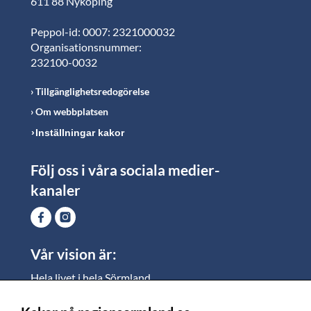
611 88 Nyköping
Peppol-id: 0007: 2321000032
Organisationsnummer:
232100-0032
Tillgänglighetsredogörelse
Om webbplatsen
Inställningar kakor
Följ oss i våra sociala medier-
kanaler
Vår vision är:
Hela livet i hela Sörmland.
I Sörmland lever alla ett rikt och meningsfullt liv, där
vi vill skapa jämlika möjligheter för både