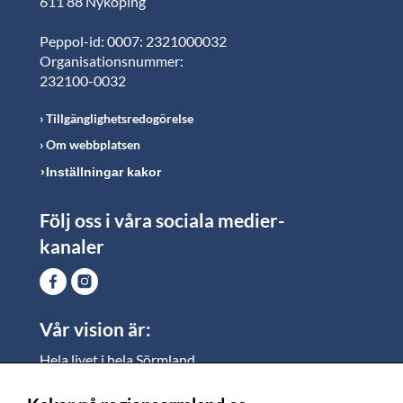
611 88 Nyköping
Peppol-id: 0007: 2321000032
Organisationsnummer:
232100-0032
Tillgänglighetsredogörelse
Om webbplatsen
Inställningar kakor
Följ oss i våra sociala medier-
kanaler
Vår vision är:
Hela livet i hela Sörmland.
I Sörmland lever alla ett rikt och meningsfullt liv, där
vi vill skapa jämlika möjligheter för både