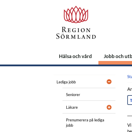
Hälsa och vård
Jobb och ut
St
Lediga jobb
An
Seniorer
T
Läkare
Prenumerera på lediga
Vi
jobb
be