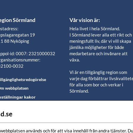
egion Sörmland
Vår vision är:
stadress:
Hela livet i hela Sörmland.
pslagaregatan 19
I Sörmland lever alla ett rikt och
1 88 Nyköping
meningsfullt liv, där vi vill skapa
jämlika möjligheter för både
ppol-id: 0007: 2321000032
medarbetare och invånare att
ganisationsnummer:
växa.
32100-0032
Vi är en tillgänglig region som
varje dag förbättrar livskvalitet
illgänglighetsredogörelse
för alla som bor och verkar i
m webbplatsen
Sörmland.
nställningar kakor
Vi är en pålitlig samhällsaktör s
använder våra resurser för en
d.se
lj oss i våra sociala
positiv utveckling i ett välmåen
edier-kanaler
län.
webbplatsen används och för att visa innehåll från andra tjänster. Du 