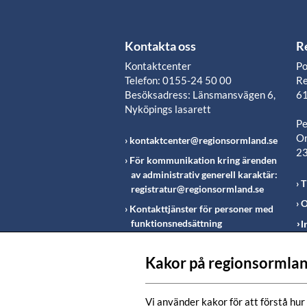
Kontakta oss
R
Kontaktcenter
Po
Telefon: 0155-24 50 00
Re
Besöksadress: Länsmansvägen 6,
61
Nyköpings lasarett
Pe
Or
kontaktcenter@regionsormland.se
2
För kommunikation kring ärenden
av administrativ generell karaktär:
T
registratur@regionsormland.se
O
Kontakttjänster för personer med
funktionsnedsättning
I
Rapportering av missförhållanden
inom Region Sörmland
Kakor på regionsormlan
Fö
m
Vi använder kakor för att förstå hur 