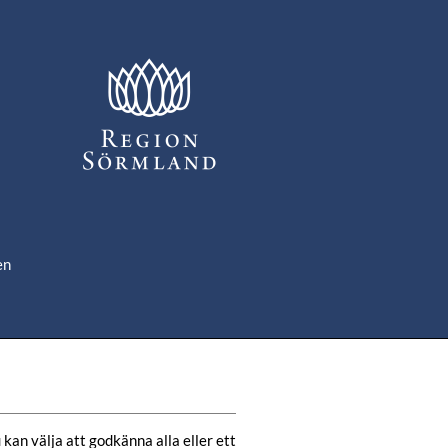
en
om
de
kan välja att godkänna alla eller ett 