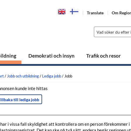
Translate
Om Regio
bildning
Demokrati och insyn
Trafik och resor
art
/
Jobb och utbildning
/
Lediga jobb
/
Jobb
nonsen kunde inte hittas
illbaka till lediga jobb
 har i vissa fall skyldighet att kontrollera om en person förekommer i
lastningsregistret. Det kan ske på två sätt, endera begär regionen u