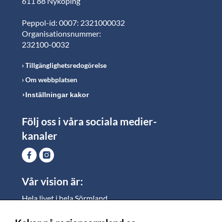
611 88 Nyköping
Peppol-id: 0007: 2321000032
Organisationsnummer:
232100-0032
Tillgänglighetsredogörelse
Om webbplatsen
Inställningar kakor
Följ oss i våra sociala medier-
kanaler
Vår vision är:
Hela livet i hela Sörmland.
I Sörmland lever alla ett rikt och meningsfullt liv, där
vi vill skapa jämlika möjligheter för både