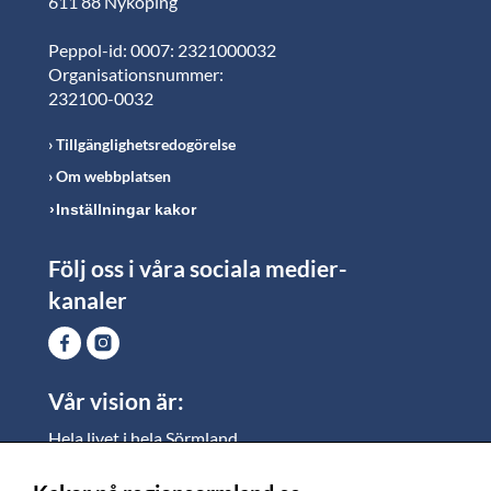
611 88 Nyköping
Peppol-id: 0007: 2321000032
Organisationsnummer:
232100-0032
Tillgänglighetsredogörelse
Om webbplatsen
Inställningar kakor
Följ oss i våra sociala medier-
kanaler
Vår vision är:
Hela livet i hela Sörmland.
I Sörmland lever alla ett rikt och meningsfullt liv, där
vi vill skapa jämlika möjligheter för både