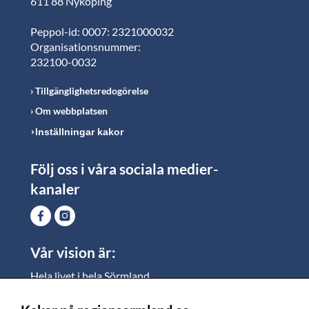
611 88 Nyköping
Peppol-id: 0007: 2321000032
Organisationsnummer:
232100-0032
Tillgänglighetsredogörelse
Om webbplatsen
Inställningar kakor
Följ oss i våra sociala medier-
kanaler
Vår vision är:
Hela livet i hela Sörmland.
I Sörmland lever alla ett rikt och meningsfullt liv, där
vi vill skapa jämlika möjligheter för både