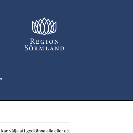
en
om
de
kan välja att godkänna alla eller ett 