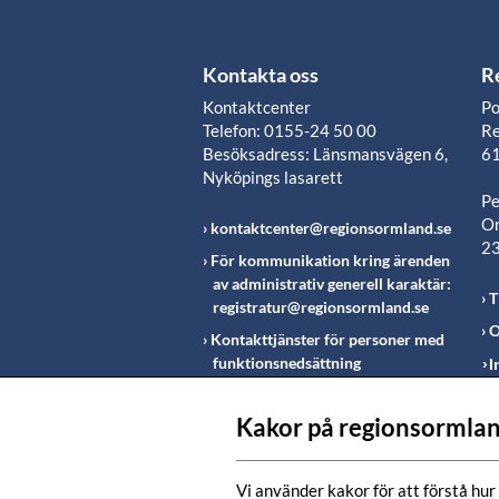
Kontakta oss
R
Kontaktcenter
Po
Telefon: 0155-24 50 00
Re
Besöksadress: Länsmansvägen 6,
61
Nyköpings lasarett
Pe
Or
kontaktcenter@regionsormland.se
2
För kommunikation kring ärenden
av administrativ generell karaktär:
T
registratur@regionsormland.se
O
Kontakttjänster för personer med
funktionsnedsättning
I
Rapportering av missförhållanden
inom Region Sörmland
Kakor på regionsormlan
Fö
m
Vi använder kakor för att förstå hur 