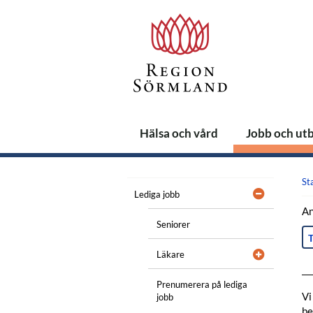
Hälsa och vård
Jobb och ut
St
Lediga jobb
An
Seniorer
T
Läkare
Prenumerera på lediga
Vi
jobb
be