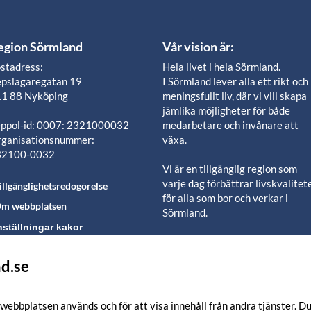
egion Sörmland
Vår vision är:
stadress:
Hela livet i hela Sörmland.
pslagaregatan 19
I Sörmland lever alla ett rikt och
1 88 Nyköping
meningsfullt liv, där vi vill skapa
jämlika möjligheter för både
ppol-id: 0007: 2321000032
medarbetare och invånare att
ganisationsnummer:
växa.
32100-0032
Vi är en tillgänglig region som
varje dag förbättrar livskvalitet
illgänglighetsredogörelse
för alla som bor och verkar i
m webbplatsen
Sörmland.
nställningar kakor
Vi är en pålitlig samhällsaktör s
använder våra resurser för en
d.se
lj oss i våra sociala
positiv utveckling i ett välmåen
edier-kanaler
län.
webbplatsen används och för att visa innehåll från andra tjänster. Du 