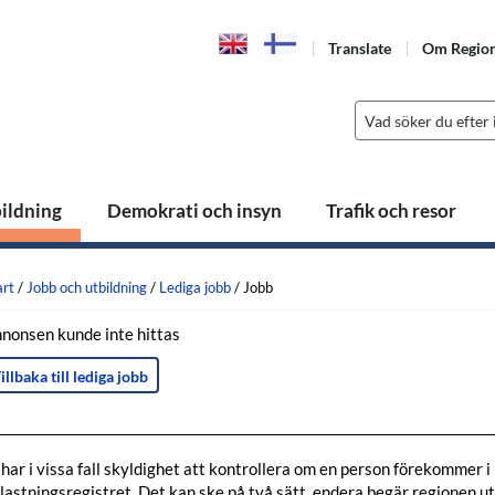
Translate
Om Regio
bildning
Demokrati och insyn
Trafik och resor
art
/
Jobb och utbildning
/
Lediga jobb
/
Jobb
nonsen kunde inte hittas
illbaka till lediga jobb
 har i vissa fall skyldighet att kontrollera om en person förekommer i
lastningsregistret. Det kan ske på två sätt, endera begär regionen u