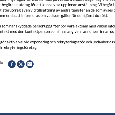
t begära ut utdrag för att kunna visa upp innan anställning. Vi begär i
gisterutdrag även vid tillsättning av andra tjänster än de som avses o
mmer du att informeras om vad som gäller för den tjänst du sökt.
 som har skyddade personuppgifter bör vara aktsam med vilken infor
ntakt med den kontaktperson som finns angiven i annonsen innan du s
 gör aktiva val vid exponering och rekryteringsstöd och undanber os
h rekryteringsföretag.
la