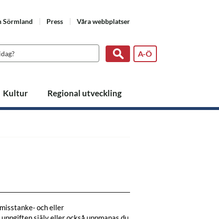
n Sörmland
Press
Våra webbplatser
A-Ö
Kultur
Regional utveckling
 misstanke- och eller
t uppgiften själv eller också uppmanas du