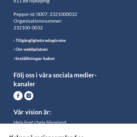
611 88 Nyköping
Peppol-id: 0007: 2321000032
Organisationsnummer:
232100-0032
Tillgänglighetsredogörelse
Om webbplatsen
Inställningar kakor
Följ oss i våra sociala medier-
kanaler
Vår vision är:
Hela livet i hela Sörmland.
I Sörmland lever alla ett rikt och meningsfullt liv, där
vi vill skapa jämlika möjligheter för både