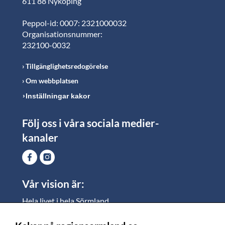
611 88 Nyköping
Peppol-id: 0007: 2321000032
Organisationsnummer:
232100-0032
Tillgänglighetsredogörelse
Om webbplatsen
Inställningar kakor
Följ oss i våra sociala medier-
kanaler
Vår vision är:
Hela livet i hela Sörmland.
I Sörmland lever alla ett rikt och meningsfullt liv, där
vi vill skapa jämlika möjligheter för både