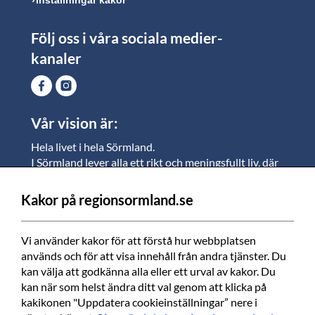
Följ oss i våra sociala medier-
kanaler
Vår vision är:
Hela livet i hela Sörmland.
I Sörmland lever alla ett rikt och meningsfullt liv, där
vi vill skapa jämlika möjligheter för både
medarbetare och invånare att växa.
Kakor på regionsormland.se
Vi är en tillgänglig region som varje dag förbättrar
livskvaliteten för alla som bor och verkar i Sörmland.
Vi använder kakor för att förstå hur webbplatsen 
används och för att visa innehåll från andra tjänster. Du 
Vi är en pålitlig samhällsaktör som använder våra
kan välja att godkänna alla eller ett urval av kakor. Du 
resurser för en positiv utveckling i ett välmående län.
kan när som helst ändra ditt val genom att klicka på 
kakikonen "Uppdatera cookieinställningar” nere i 