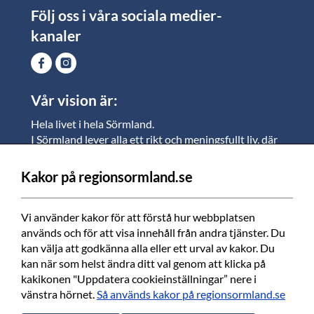
Följ oss i våra sociala medier-
kanaler
Vår vision är:
Hela livet i hela Sörmland.
I Sörmland lever alla ett rikt och meningsfullt liv, där
vi vill skapa jämlika möjligheter för både
medarbetare och invånare att växa.
Kakor på regionsormland.se
Vi är en tillgänglig region som varje dag förbättrar
livskvaliteten för alla som bor och verkar i Sörmland.
Vi använder kakor för att förstå hur webbplatsen 
används och för att visa innehåll från andra tjänster. Du 
Vi är en pålitlig samhällsaktör som använder våra
kan välja att godkänna alla eller ett urval av kakor. Du 
resurser för en positiv utveckling i ett välmående län.
kan när som helst ändra ditt val genom att klicka på 
kakikonen "Uppdatera cookieinställningar” nere i 
Tillsammans finns vi här när det bästa händer och
vänstra hörnet. 
Så används kakor på regionsormland.se
när det värsta inträffar.