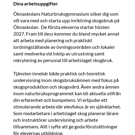
Dina arbetsuppgifter
Öknaskolans Naturbruksgymnasium söker dig som
vill vara med och starta upp inriktning skogsbruk på
Öknaskolan. De första eleverna startar hösten
2027. Fram till dess kommer du bland mycket annat
att arbeta med planering och praktiskt
iordningställande av övningsområden och lokaler
samt medverka vid inköp av utrustning samt
rekrytering av personal till arbetslaget skogbruk.
Tjänsten innebär både praktisk och teoretisk
undervisning inom skogsbruksämnen med fokus på
skogsproduktion och skogsvård. Även andra ämnen
inom naturbruksprogrammet kan bli aktuella utifrån
din erfarenhet och kompetens. Vi erbjuder ett
stimulerande arbete där elevfokus är en självklarhet.
Som medarbetare i arbetslaget skog planerar lärare
och instruktörer undervisning och arbete
tillsammans. Allt i syfte att ge goda förutsättningar
för elevernas utbildning.