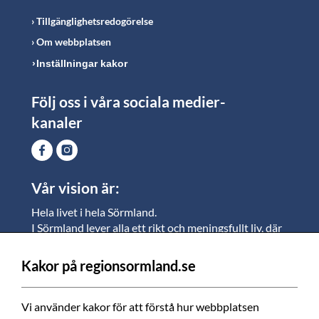
Tillgänglighetsredogörelse
Om webbplatsen
Inställningar kakor
Följ oss i våra sociala medier-
kanaler
Vår vision är:
Hela livet i hela Sörmland.
I Sörmland lever alla ett rikt och meningsfullt liv, där
vi vill skapa jämlika möjligheter för både
medarbetare och invånare att växa.
Kakor på regionsormland.se
Vi är en tillgänglig region som varje dag förbättrar
livskvaliteten för alla som bor och verkar i Sörmland.
Vi använder kakor för att förstå hur webbplatsen 