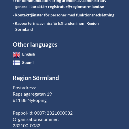
För kommunikation kring ärenden av administrativ
generell karaktär: registratur@regionsormland.se
Kontakttjänster för personer med funktionsnedsättning
Rapportering av missförhållanden inom Region
Sörmland
Other languages
English
Suomi
Region Sörmland
Postadress:
Repslagaregatan 19
611 88 Nyköping
Peppol-id: 0007: 2321000032
Organisationsnummer:
232100-0032