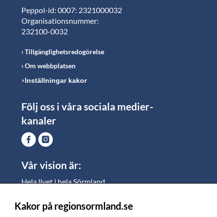
Peppol-id: 0007: 2321000032
Organisationsnummer:
232100-0032
Tillgänglighetsredogörelse
Om webbplatsen
Inställningar kakor
Följ oss i våra sociala medier-
kanaler
Vår vision är:
Hela livet i hela Sörmland.
I Sörmland lever alla ett rikt och meningsfullt liv, där
vi vill skapa jämlika möjligheter för både
Kakor på regionsormland.se
medarbetare och invånare att växa.