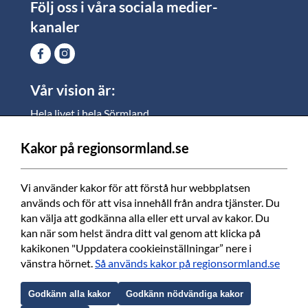
Följ oss i våra sociala medier-
kanaler
Vår vision är:
Hela livet i hela Sörmland.
I Sörmland lever alla ett rikt och meningsfullt liv, där
vi vill skapa jämlika möjligheter för både
Kakor på regionsormland.se
medarbetare och invånare att växa.
Vi använder kakor för att förstå hur webbplatsen 
Vi är en tillgänglig region som varje dag förbättrar
används och för att visa innehåll från andra tjänster. Du 
livskvaliteten för alla som bor och verkar i Sörmland.
kan välja att godkänna alla eller ett urval av kakor. Du 
kan när som helst ändra ditt val genom att klicka på 
Vi är en pålitlig samhällsaktör som använder våra
kakikonen "Uppdatera cookieinställningar” nere i 
resurser för en positiv utveckling i ett välmående län.
vänstra hörnet. 
Så används kakor på regionsormland.se
Tillsammans finns vi här när det bästa händer och
när det värsta inträffar.
Godkänn alla kakor
Godkänn nödvändiga kakor