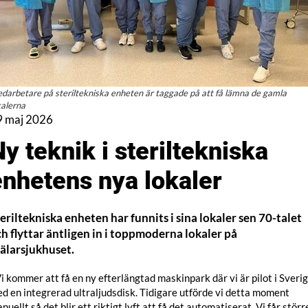
darbetare på steriltekniska enheten är taggade på att få lämna de gamla
kalerna
9 maj 2026
y teknik i steriltekniska
enhetens nya lokaler
eriltekniska enheten har funnits i sina lokaler sen 70-talet
h flyttar äntligen in i toppmoderna lokaler på
älarsjukhuset.
Vi kommer att få en ny efterlängtad maskinpark där vi är pilot i Sverig
d en integrerad ultraljudsdisk. Tidigare utförde vi detta moment
nuellt så det blir ett riktigt lyft att få det automatiserat. Vi får störr