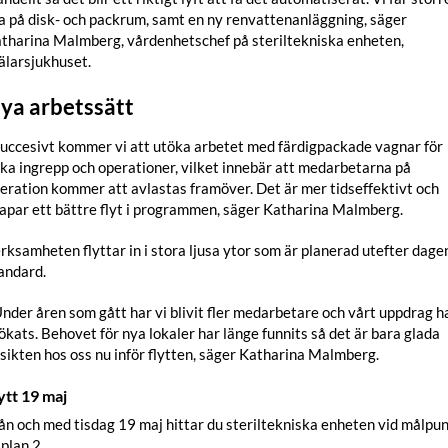
a på disk- och packrum, samt en ny renvattenanläggning, säger
tharina Malmberg, vårdenhetschef på steriltekniska enheten,
larsjukhuset.
ya arbetssätt
Succesivt kommer vi att utöka arbetet med färdigpackade vagnar för
ika ingrepp och operationer, vilket innebär att medarbetarna på
eration kommer att avlastas framöver. Det är mer tidseffektivt och
apar ett bättre flyt i programmen, säger Katharina Malmberg.
rksamheten flyttar in i stora ljusa ytor som är planerad utefter dage
andard.
Under åren som gått har vi blivit fler medarbetare och vårt uppdrag h
ökats. Behovet för nya lokaler har länge funnits så det är bara glada
sikten hos oss nu inför flytten, säger Katharina Malmberg.
ytt 19 maj
ån och med tisdag 19 maj hittar du steriltekniska enheten vid målpu
 plan 2.