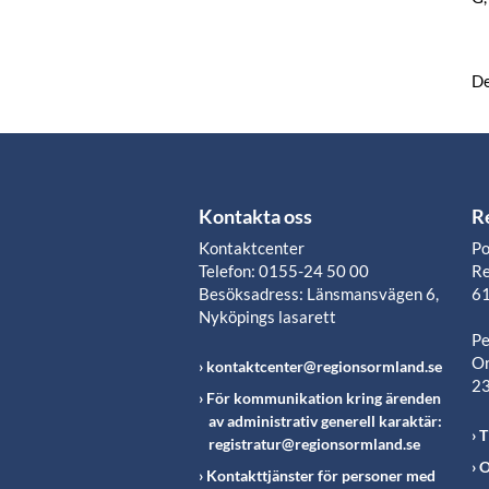
De
Kontakta oss
R
Kontaktcenter
Po
Telefon: 0155-24 50 00
Re
Besöksadress: Länsmansvägen 6,
61
Nyköpings lasarett
Pe
Or
kontaktcenter@regionsormland.se
2
För kommunikation kring ärenden
av administrativ generell karaktär:
T
registratur@regionsormland.se
O
Kontakttjänster för personer med