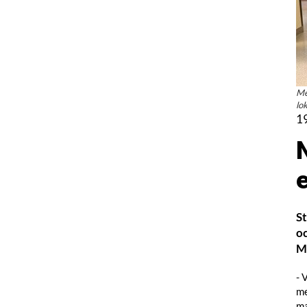
Me
lo
1
N
St
oc
M
- 
me
ma