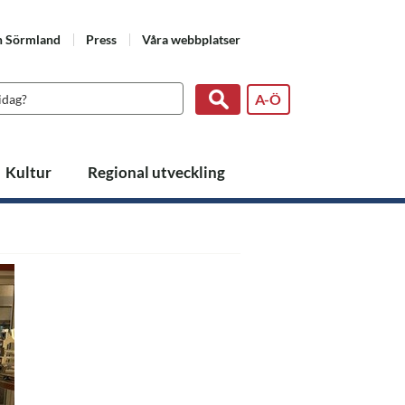
n Sörmland
Press
Våra webbplatser
A-Ö
Kultur
Regional utveckling