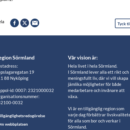
la
Tyck ti
egion Sörmland
Vår vision är:
stadress:
Hela livet i hela Sörmland.
pslagaregatan 19
I Sörmland lever alla ett rikt och
1 88 Nyköping
meningsfullt liv, där vi vill skapa
jämlika möjligheter för både
ppol-id: 0007: 2321000032
medarbetare och invånare att
ganisationsnummer:
växa.
32100-0032
Vi är en tillgänglig region som
varje dag förbättrar livskvalitet
illgänglighetsredogörelse
för alla som bor och verkar i
m webbplatsen
Sörmland.