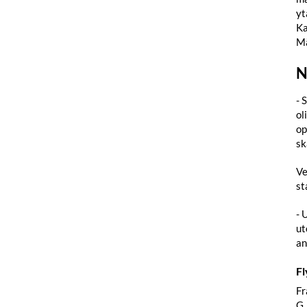
yt
Ka
Mä
N
- 
ol
op
sk
Ve
st
- 
ut
an
Fl
Fr
G,