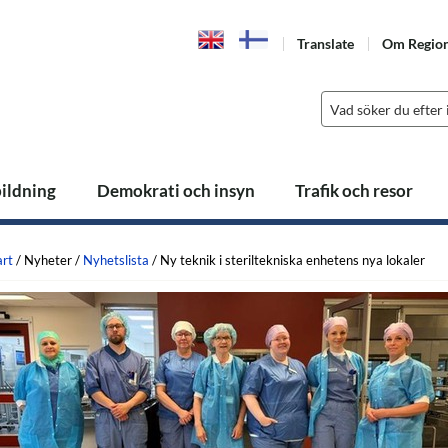
Translate
Om Regio
bildning
Demokrati och insyn
Trafik och resor
art
/
Nyheter
/
Nyhetslista
/
Ny teknik i steriltekniska enhetens nya lokaler