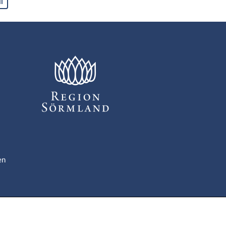
ll
en
om
de