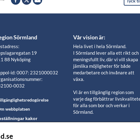
Tyck ti
egion Sörmland
Vår vision är:
stadress:
Hela livet i hela Sörmland.
pslagaregatan 19
I Sörmland lever alla ett rikt och
1 88 Nyköping
meningsfullt liv, där vi vill skapa
jämlika möjligheter för både
ppol-id: 0007: 2321000032
medarbetare och invånare att
ganisationsnummer:
växa.
32100-0032
Vi är en tillgänglig region som
varje dag förbättrar livskvalitet
illgänglighetsredogörelse
för alla som bor och verkar i
m webbplatsen
Sörmland.
nställningar kakor
Vi är en pålitlig samhällsaktör s
använder våra resurser för en
d.se
lj oss i våra sociala
positiv utveckling i ett välmåen