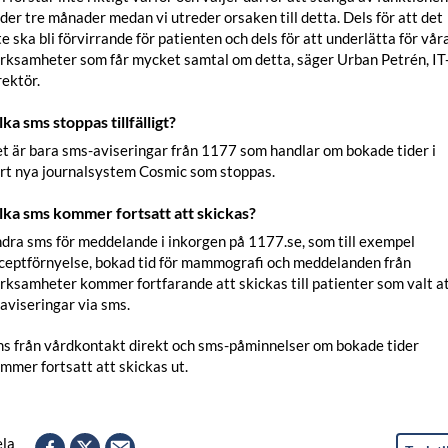
der tre månader medan vi utreder orsaken till detta. Dels för att det
te ska bli förvirrande för patienten och dels för att underlätta för vår
rksamheter som får mycket samtal om detta, säger Urban Petrén, IT
rektör.
lka sms stoppas tillfälligt?
t är bara sms-aviseringar från 1177 som handlar om bokade tider i
rt nya journalsystem Cosmic som stoppas.
lka sms kommer fortsatt att skickas?
dra sms för meddelande i inkorgen på 1177.se, som till exempel
ceptförnyelse, bokad tid för mammografi och meddelanden från
rksamheter kommer fortfarande att skickas till patienter som valt a
 aviseringar via sms.
s från vårdkontakt direkt och sms-påminnelser om bokade tider
mmer fortsatt att skickas ut.
la