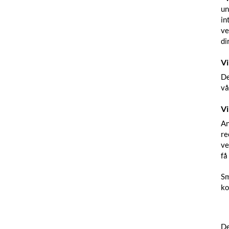
un
in
ve
di
Vi
De
vå
Vi
An
re
ve
få
Sm
ko
De