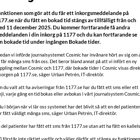
nktionen som gör att du får ett inkorgsmeddelande på
77.se när du fått en bokad tid stängs av tillfälligt från och
ed 11 december 2025. Du kommer fortfarande få andra
ddelanden i din inkorg på 1177 och du kan fortfarande se
n bokade tid under ingången Bokade tider.
Sedan vi införde journalsystemet Cosmic har invånare hört av sig om 
 får många sms från oss. Det beror bland annat på att vi infört en ny
ppling mellan Cosmic och 1177, där bokade tider i Cosmic visas direk
korgen på 1177.se, säger Urban Petrén, IT-direktör.
 du valt att ha aviseringar från 1177.se har du fått ett sms eller ett
jl, varje gång en tid bokas eller avbokas i vårt journalsystem Cosmic
Nu i början när vi lär oss systemet har det blivit så att en del patiente
r fått väldigt många sms, säger Urban Petrén, IT-direktör.
 del patienter har fått ett sms från 1177.se utan att ha fått en kallels
Vi förstår inte riktigt varför och väljer därför att stänga av funktionen