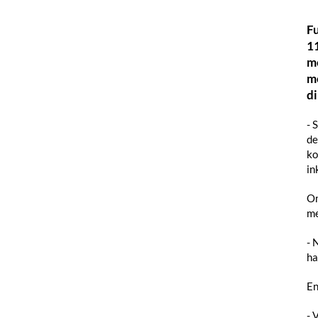
Fu
11
m
me
di
- 
de
ko
in
Om
me
- 
ha
En
- 