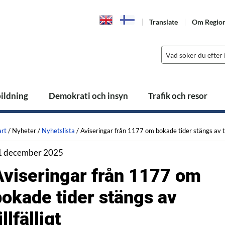
Translate
Om Regio
bildning
Demokrati och insyn
Trafik och resor
art
/
Nyheter
/
Nyhetslista
/
Aviseringar från 1177 om bokade tider stängs av til
1 december 2025
Aviseringar från 1177 om
bokade tider stängs av
illfälligt