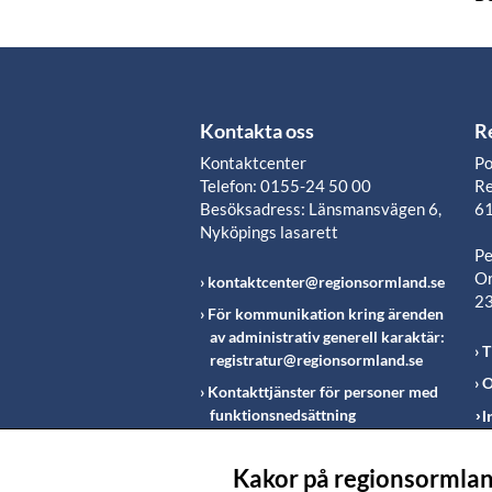
Kontakta oss
R
Kontaktcenter
Po
Telefon: 0155-24 50 00
Re
Besöksadress: Länsmansvägen 6,
61
Nyköpings lasarett
Pe
Or
kontaktcenter@regionsormland.se
2
För kommunikation kring ärenden
av administrativ generell karaktär:
T
registratur@regionsormland.se
O
Kontakttjänster för personer med
funktionsnedsättning
I
Rapportering av missförhållanden
inom Region Sörmland
Kakor på regionsormlan
Fö