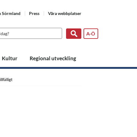
n Sörmland
Press
Våra webbplatser
A-Ö
Kultur
Regional utveckling
lfälligt