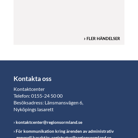
FLER HÄNDELSER
Kontakta oss
Kontaktcenter
Telefon: 0155-24 50 00
Besöksadress: Länsmansvägen 6,
Nyköpings lasarett
kontaktcenter@regionsormland.se
För kommunikation kring ärenden av administrativ
generell karaktär: registratur@regionsormland.se