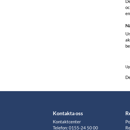
De
oc
en
Nå
Un
ak
be
Up
De
Kontakta oss
R
Kontaktcenter
Po
Telefon: 0155-24 50 00
Re