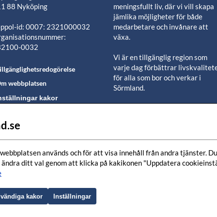
1 88 Nyköping
meningsfullt liv, där vi vill skapa
jämlika möjligheter för både
ppol-id: 0007: 2321000032
medarbetare och invånare att
ganisationsnummer:
växa.
32100-0032
Vi är en tillgänglig region som
varje dag förbättrar livskvalitet
illgänglighetsredogörelse
för alla som bor och verkar i
m webbplatsen
Sörmland.
nställningar kakor
Vi är en pålitlig samhällsaktör s
använder våra resurser för en
d.se
lj oss i våra sociala
positiv utveckling i ett välmåen
edier-kanaler
län.
webbplatsen används och för att visa innehåll från andra tjänster. Du 
Tillsammans finns vi här när det
 ändra ditt val genom att klicka på kakikonen "Uppdatera cookieinstäl
bästa händer och när det värsta
e
inträffar.
Genom hela livet i hela Sörmland
vändiga kakor
Inställningar