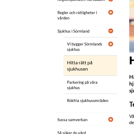
Regler och rättigheter i
vården
Sjukhus i Sörmland
Vi bygger Sörmlands
sjukhus
H
Hitta rätt på
sjukhusen
Hä
Parkering på våra
hj
sjukhus
s
Rökfria sjukhusområden
T
Vå
Sussa samverkan
de
Så söker du vård