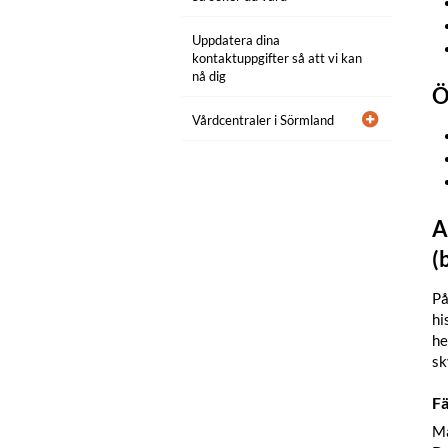
Uppdatera dina
kontaktuppgifter så att vi kan
nå dig
Ö
Vårdcentraler i Sörmland
A
(
På
hi
he
sk
Fä
Må