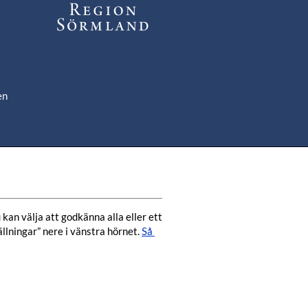
en
om
de
kan välja att godkänna alla eller ett 
lningar” nere i vänstra hörnet. 
Så 
.