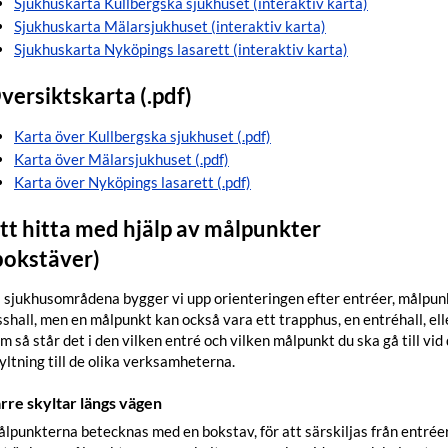
Sjukhuskarta Kullbergska sjukhuset (interaktiv karta)
Sjukhuskarta Mälarsjukhuset (interaktiv karta)
Sjukhuskarta Nyköpings lasarett (interaktiv karta)
versiktskarta (.pdf)
Karta över Kullbergska sjukhuset (.pdf)
Karta över Mälarsjukhuset (.pdf)
Karta över Nyköpings lasarett (.pdf)
tt hitta med hjälp av målpunkter
bokstäver)
 sjukhusområdena bygger vi upp orienteringen efter entréer, målpunk
sshall, men en målpunkt kan också vara ett trapphus, en entréhall, elle
m så står det i den vilken entré och vilken målpunkt du ska gå till vi
yltning till de olika verksamheterna.
rre skyltar längs vägen
lpunkterna betecknas med en bokstav, för att särskiljas från entréer