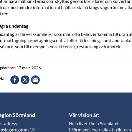
t är bara målpunkterna som skyltas genom korridorer och kulvertar. 
h därmed mindre information att hålla reda på längs vägen än om all
trén.
gra undantag
dantag är de verksamheter som man ofta behöver komma till utan att 
utmottagning, provtagningscentral eller förlossning, samt andra plat
sökare, som till exempel kontaktcenter, restaurang och apotek.
pdaterat: 17 mars 2026
la
egion Sörmland
Vår vision är:
stadress:
Hela livet i hela Sörmland.
pslagaregatan 19
I Sörmland lever alla ett rikt och