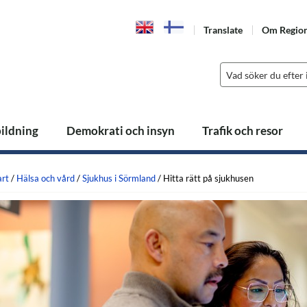
Translate
Om Regio
bildning
Demokrati och insyn
Trafik och resor
art
/
Hälsa och vård
/
Sjukhus i Sörmland
/
Hitta rätt på sjukhusen