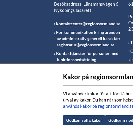
Besöksadress: Länsmansvägen 6,
61
Nyköpings lasarett
Pe
Or
kontaktcenter@regionsormland.se
2
För kommunikation kring ärenden
av administrativ generell karaktär:
T
registratur@regionsormland.se
O
Kontakttjänster för personer med
funktionsnedsättning
I
Rapportering av missförhållanden
inom Region Sörmland
Kakor på regionsormlan
Fö
m
Vi använder kakor för att förstå hur 
urval av kakor. Du kan när som helst
används kakor på regionsormland.s
Godkänn alla kakor
Godkänn nöd