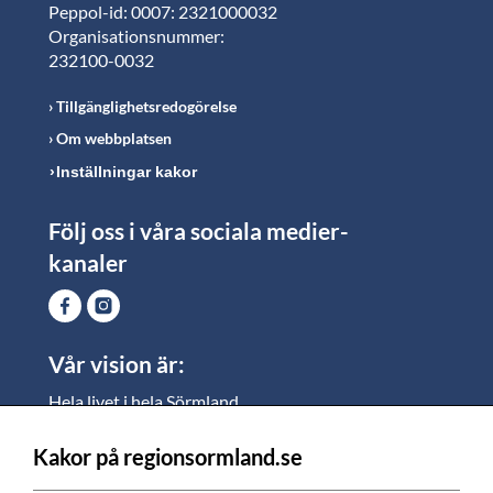
Peppol-id: 0007: 2321000032
Organisationsnummer:
232100-0032
Tillgänglighetsredogörelse
Om webbplatsen
Inställningar kakor
Följ oss i våra sociala medier-
kanaler
Vår vision är:
Hela livet i hela Sörmland.
I Sörmland lever alla ett rikt och meningsfullt liv, där
vi vill skapa jämlika möjligheter för både
Kakor på regionsormland.se
medarbetare och invånare att växa.