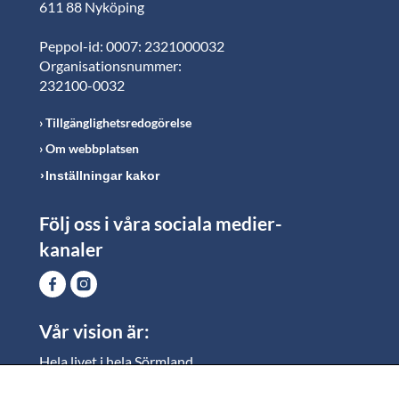
611 88 Nyköping
Peppol-id: 0007: 2321000032
Organisationsnummer:
232100-0032
Tillgänglighetsredogörelse
Om webbplatsen
Inställningar kakor
Följ oss i våra sociala medier-
kanaler
Vår vision är:
Hela livet i hela Sörmland.
I Sörmland lever alla ett rikt och meningsfullt liv, där