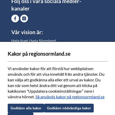
Följ oss i våra sociala medier-
kanaler
Vår vision är:
Hela livet i hela Sörmland.
I Sörmland lever alla ett rikt och meningsfullt liv, där
vi vill skapa jämlika möjligheter för både
Kakor på regionsormland.se
medarbetare och invånare att växa.
Vi använder kakor för att förstå hur webbplatsen 
Vi är en tillgänglig region som varje dag förbättrar
används och för att visa innehåll från andra tjänster. Du 
livskvaliteten för alla som bor och verkar i Sörmland.
kan välja att godkänna alla eller ett urval av kakor. Du 
kan när som helst ändra ditt val genom att klicka på 
Vi är en pålitlig samhällsaktör som använder våra
kakikonen "Uppdatera cookieinställningar” nere i 
resurser för en positiv utveckling i ett välmående län.
vänstra hörnet. 
Så används kakor på regionsormland.se
Tillsammans finns vi här när det bästa händer och
när det värsta inträffar.
Godkänn alla kakor
Godkänn nödvändiga kakor
Genom hela livet i hela Sörmland.