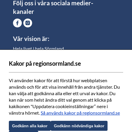
Följ oss i våra sociala medier-
kanaler
Vår vision är:
Hela livet i hela Sörmland.
I Sörmland lever alla ett rikt och meningsfullt liv, där
vi vill skapa jämlika möjligheter för både
Kakor på regionsormland.se
medarbetare och invånare att växa.
Vi använder kakor för att förstå hur webbplatsen 
Vi är en tillgänglig region som varje dag förbättrar
används och för att visa innehåll från andra tjänster. Du 
livskvaliteten för alla som bor och verkar i Sörmland.
kan välja att godkänna alla eller ett urval av kakor. Du 
kan när som helst ändra ditt val genom att klicka på 
Vi är en pålitlig samhällsaktör som använder våra
kakikonen "Uppdatera cookieinställningar” nere i 
resurser för en positiv utveckling i ett välmående län.
vänstra hörnet. 
Så används kakor på regionsormland.se
Tillsammans finns vi här när det bästa händer och
när det värsta inträffar.
Godkänn alla kakor
Godkänn nödvändiga kakor