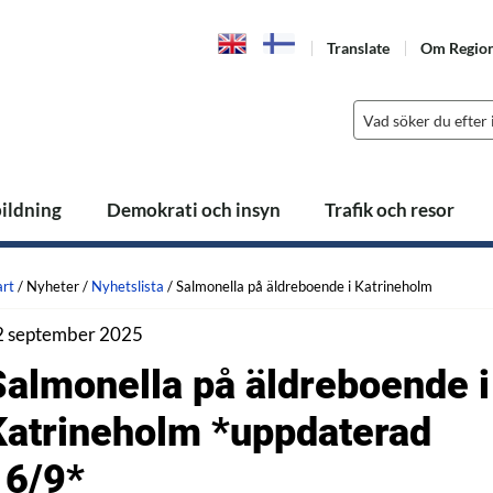
Translate
Om Regio
bildning
Demokrati och insyn
Trafik och resor
art
/
Nyheter
/
Nyhetslista
/
Salmonella på äldreboende i Katrineholm
2 september 2025
Salmonella på äldreboende i
Katrineholm *uppdaterad
16/9*