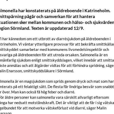
lmonella har konstaterats på äldreboende i Katrineholm.
ittspårning pågår och samverkan för att hantera
tuationen sker mellan kommunen och hälso- och sjukvården
egion Sörmland. Texten är uppdaterad 12/9.
Vi har kännedom om ett utbrott av diarrésjukdom på äldreboenden i
trineholm. Vi väntar ytterligare provsvar för att bekräfta smittkälla
ittskyddet samarbetar med kommunens livsmedelsinspektör och
svariga på äldreboenden för att utreda orsaken. Salmonella är en
lmänfarlig sjukdom enligt smittskyddslagen, vilket innebär att smitt
ste anmälas och att åtgärder vidtas för att förhindra spridning, säge
lin Enarsson, smittskyddsläkare i Sörmland.
lmonella är en magsjukdom som sprids genom dryck och mat som har
nterats på ett felaktigt sätt. De flesta får lindriga besvär som snabbt
r över. Man kan också få hög feber och diarré.
För äldre personer kan salmonella vara särskilt allvarligt eftersom
nga har nedsatt motståndskraft. Det är viktigt att de får i sig vätsk
gelbundet för att motverka vätskeförlust vid diarré, säger Malin
arsson.