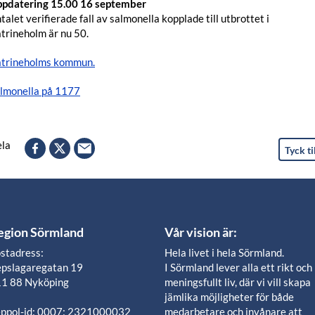
pdatering 15.00 16 september
talet verifierade fall av salmonella kopplade till utbrottet i
trineholm är nu 50.
trineholms kommun.
lmonella på 1177
la
Tyck ti
egion Sörmland
Vår vision är:
stadress:
Hela livet i hela Sörmland.
pslagaregatan 19
I Sörmland lever alla ett rikt och
1 88 Nyköping
meningsfullt liv, där vi vill skapa
jämlika möjligheter för både
ppol-id: 0007: 2321000032
medarbetare och invånare att