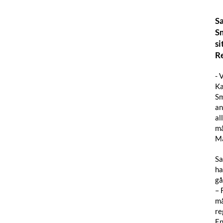
Sa
Sm
si
R
- 
Ka
Sm
an
al
må
Ma
Sa
ha
gå
– 
må
re
En