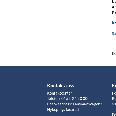
Up
An
Ka
Ka
Sa
De
Kontakta oss
R
Kontaktcenter
Po
Telefon: 0155-24 50 00
Re
Besöksadress: Länsmansvägen 6,
61
Nyköpings lasarett
Pe