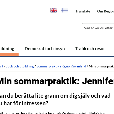
Translate
Om Regio
bildning
Demokrati och insyn
Trafik och resor
art
/
Jobb och utbildning
/
Sommarpraktik i Region Sörmland
/
Min sommarprakti
Min sommarpraktik: Jennife
an du berätta lite grann om dig själv och vad
u har för intressen?
j! Jag heter Jennifer och studerar på Realgymnasiet i Nyköping