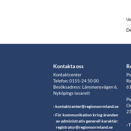
Up
De
Kontakta oss
R
Kontaktcenter
Po
Telefon: 0155-24 50 00
Re
Besöksadress: Länsmansvägen 6,
61
Nyköpings lasarett
Pe
Or
kontaktcenter@regionsormland.se
2
För kommunikation kring ärenden
av administrativ generell karaktär:
T
registratur@regionsormland.se