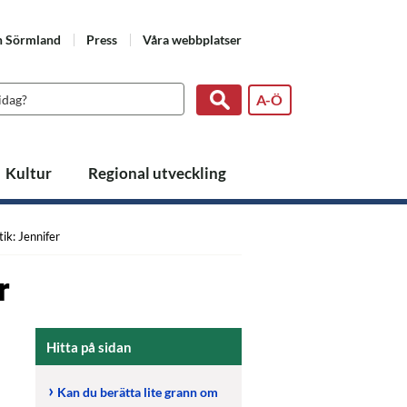
n Sörmland
Press
Våra webbplatser
A-Ö
Kultur
Regional utveckling
k: Jennifer
r
Hitta på sidan
Kan du berätta lite grann om