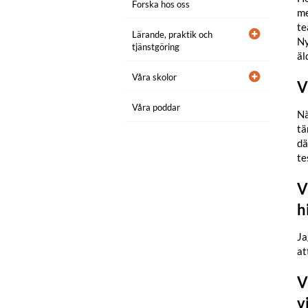
Forska hos oss
me
te
Lärande, praktik och
Ny
tjänstgöring
äl
Våra skolor
V
Våra poddar
Nä
tä
dä
te
V
h
Ja
at
V
v