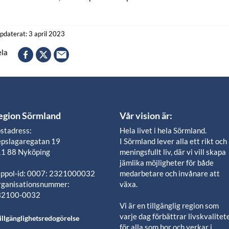
pdaterat: 3 april 2023
la
egion Sörmland
Vår vision är:
stadress:
Hela livet i hela Sörmland.
pslagaregatan 19
I Sörmland lever alla ett rikt och
1 88 Nyköping
meningsfullt liv, där vi vill skapa
jämlika möjligheter för både
ppol-id: 0007: 2321000032
medarbetare och invånare att
ganisationsnummer:
växa.
32100-0032
Vi är en tillgänglig region som
varje dag förbättrar livskvalitet
illgänglighetsredogörelse
för alla som bor och verkar i