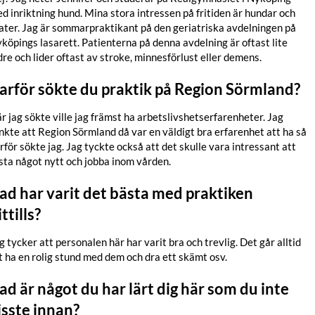
d inriktning hund. Mina stora intressen på fritiden är hundar och
ater. Jag är sommarpraktikant på den geriatriska avdelningen på
köpings lasarett. Patienterna på denna avdelning är oftast lite
dre och lider oftast av stroke, minnesförlust eller demens.
arför sökte du praktik på Region Sörmland?
r jag sökte ville jag främst ha arbetslivshetserfarenheter. Jag
nkte att Region Sörmland då var en väldigt bra erfarenhet att ha så
rför sökte jag. Jag tyckte också att det skulle vara intressant att
sta något nytt och jobba inom vården.
ad har varit det bästa med praktiken
ittills?
g tycker att personalen här har varit bra och trevlig. Det går alltid
t ha en rolig stund med dem och dra ett skämt osv.
ad är något du har lärt dig här som du inte
isste innan?