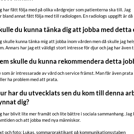
g har fått följa med på olika vårdgrejer som patienterna ska till. Jag
r bland annat fått följa med till radiologen. En radiologs uppgift är då
kulle du kunna tänka dig att jobba med detta 
g skulle kunna tänka mig att jobba inom vården men då skulle jag hels
m. Annars har jag ett väldigt stort intresse för djur och jag har även t
em skulle du kunna rekommendera detta jobb 
 som är intressarade av vård och service främst. Man får även prat
ller ha problem med att prata.
ur har du utvecklats sen du kom till denna arb
ynnat dig?
g har blivit lite mer framåt och lite bättre i sociala sammanhang. Ja
amtiden och att jobba med nya människor.
xt och foto: Lukas, sommarpraktikant på kommunikationsstaben