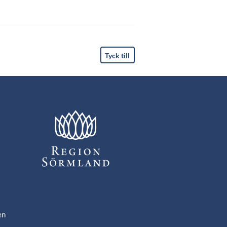
Tyck till
en