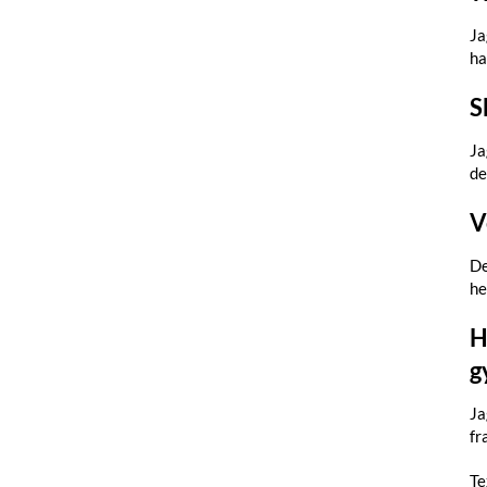
Ja
ha
S
Ja
de
V
De
he
H
g
Ja
fr
Te