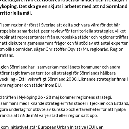
köping. Det ska ge en skjuts i arbetet med att nå Sörmland
rritoriella mål.
Vi som region är först i Sverige att delta och vara värd för det här
ropeiska samarbetet, peer review för territoriella strategier, vilket
nebär att representanter från europeiska städer och regioner träffas
r att diskutera gemensamma frågor och få stöd av ett antal experter
om olika områden, säger Christoffer Öqvist (M), regionråd, Region
rmland.
gion Sörmland har i samverkan med länets kommuner och andra
törer tagit fram en territoriell strategi för Sörmlands hållbara
veckling - Ett livskraftigt Sörmland 2030. Liknande strategier finns i
dra regioner och städer inom EU.
d träffen i Nyköping 26 - 28 maj kommer regionens strategi,
llsammans med liknande strategier från städer i Tjeckien och Estland,
göra underlag för utbyte av kunskap och erfarenheter för att hjälpa
randra att nå de mål varje stad eller region satt upp.
kom initiativet står European Urban Initative (EUI), en