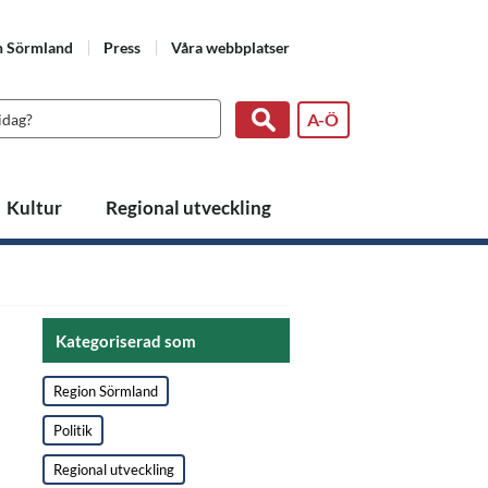
n Sörmland
Press
Våra webbplatser
A-Ö
Kultur
Regional utveckling
Kategoriserad som
Region Sörmland
Politik
Regional utveckling