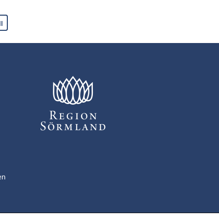
ll
en
om