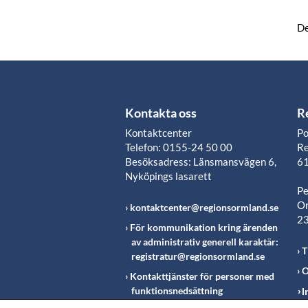
De
Kontakta oss
R
Kontaktcenter
Po
Telefon: 0155-24 50 00
Re
Besöksadress: Länsmansvägen 6,
61
Nyköpings lasarett
Pe
Or
kontaktcenter@regionsormland.se
2
För kommunikation kring ärenden
av administrativ generell karaktär:
T
registratur@regionsormland.se
O
Kontakttjänster för personer med
funktionsnedsättning
I