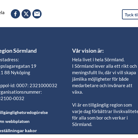
la
Tyck ti
egion Sörmland
Vår vision är:
stadress:
Hela livet i hela Sörmland.
pslagaregatan 19
I Sörmland lever alla ett rikt och
1 88 Nyköping
meningsfullt liv, där vi vill skapa
jämlika möjligheter för både
ppol-id: 0007: 2321000032
medarbetare och invånare att
ganisationsnummer:
växa.
32100-0032
Vi är en tillgänglig region som
varje dag förbättrar livskvalitet
illgänglighetsredogörelse
för alla som bor och verkar i
m webbplatsen
Sörmland.
nställningar kakor
Vi är en pålitlig samhällsaktör s