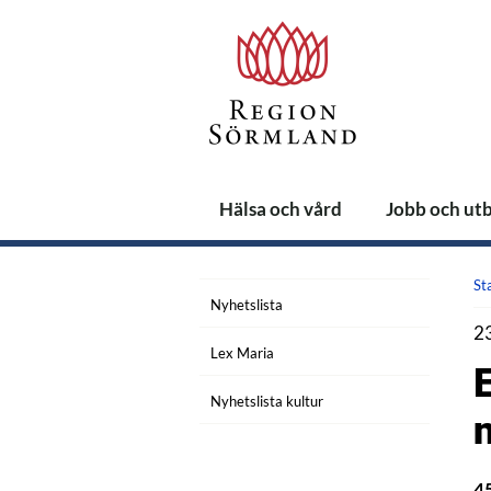
Hälsa och vård
Jobb och ut
St
Nyhetslista
2
Lex Maria
Nyhetslista kultur
n
45