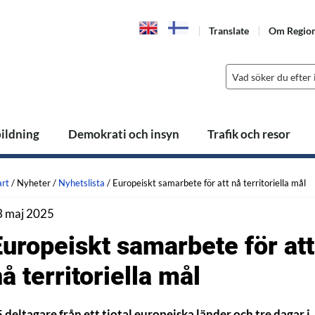
Translate
Om Regio
bildning
Demokrati och insyn
Trafik och resor
art
/
Nyheter
/
Nyhetslista
/
Europeiskt samarbete för att nå territoriella mål
3 maj 2025
Europeiskt samarbete för att
å territoriella mål
 deltagare från ett tiotal europeiska länder och tre dagar i