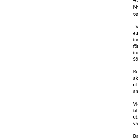
Ny
te
- 
eu
in
fö
in
Sö
Re
ak
ut
an
Vi
ti
ut
va
Ba