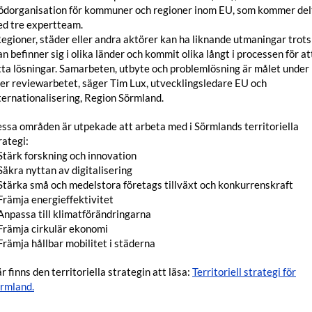
ödorganisation för kommuner och regioner inom EU, som kommer del
d tre expertteam.
Regioner, städer eller andra aktörer kan ha liknande utmaningar trots
n befinner sig i olika länder och kommit olika långt i processen för at
tta lösningar. Samarbeten, utbyte och problemlösning är målet under
er reviewarbetet, säger Tim Lux, utvecklingsledare EU och
ternationalisering, Region Sörmland.
ssa områden är utpekade att arbeta med i Sörmlands territoriella
rategi:
Stärk forskning och innovation
Säkra nyttan av digitalisering
Stärka små och medelstora företags tillväxt och konkurrenskraft
Främja energieffektivitet
Anpassa till klimatförändringarna
Främja cirkulär ekonomi
Främja hållbar mobilitet i städerna
r finns den territoriella strategin att läsa:
Territoriell strategi för
rmland.