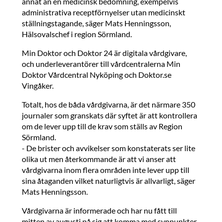
annat än en medicinsk bedömning, exempelvis
administrativa receptförnyelser utan medicinskt
ställningstagande, säger Mats Henningsson,
Hälsovalschef i region Sörmland.
Min Doktor och Doktor 24 är digitala vårdgivare,
och underleverantörer till vårdcentralerna Min
Doktor Vårdcentral Nyköping och Doktor.se
Vingåker.
Totalt, hos de båda vårdgivarna, är det närmare 350
journaler som granskats där syftet är att kontrollera
om de lever upp till de krav som ställs av Region
Sörmland.
- De brister och avvikelser som konstaterats ser lite
olika ut men återkommande är att vi anser att
vårdgivarna inom flera områden inte lever upp till
sina åtaganden vilket naturligtvis är allvarligt, säger
Mats Henningsson.
Vårdgivarna är informerade och har nu fått till
mitten av augusti på sig att komma med synpunkter.