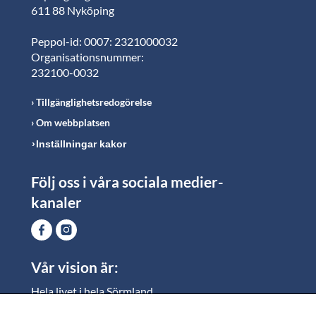
611 88 Nyköping
Peppol-id: 0007: 2321000032
Organisationsnummer:
232100-0032
Tillgänglighetsredogörelse
Om webbplatsen
Inställningar kakor
Följ oss i våra sociala medier-
kanaler
Vår vision är:
Hela livet i hela Sörmland.
I Sörmland lever alla ett rikt och meningsfullt liv, där