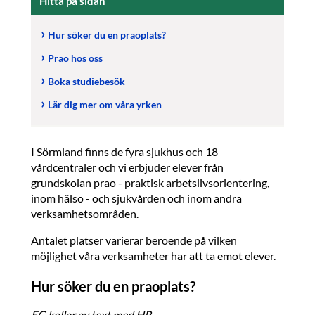
Hitta på sidan
Hur söker du en praoplats?
Prao hos oss
Boka studiebesök
Lär dig mer om våra yrken
I Sörmland finns de fyra sjukhus och 18
vårdcentraler och vi erbjuder elever från
grundskolan prao - praktisk arbetslivsorientering,
inom hälso - och sjukvården och inom andra
verksamhetsområden.
Antalet platser varierar beroende på vilken
möjlighet våra verksamheter har att ta emot elever.
Hur söker du en praoplats?
EG kollar av text med HR