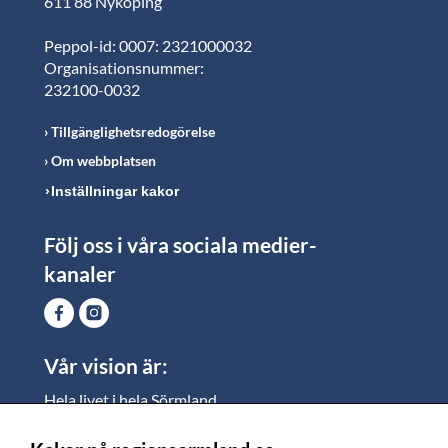
611 88 Nyköping
Peppol-id: 0007: 2321000032
Organisationsnummer:
232100-0032
Tillgänglighetsredogörelse
Om webbplatsen
Inställningar kakor
Följ oss i våra sociala medier-
kanaler
Vår vision är:
Hela livet i hela Sörmland.
I Sörmland lever alla ett rikt och meningsfullt liv, där
vi vill skapa jämlika möjligheter för både