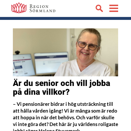
Är du senior och vill jobba
på dina villkor?
– Vi pensionärer bidrar i hög utsträckning till
att hålla vården igång! Vi är många som är redo
att hoppa in när det behövs. Och varför skulle
vi inte göra det? Det här är ju världens roligaste
jobb! säger Helena Stuvemark,