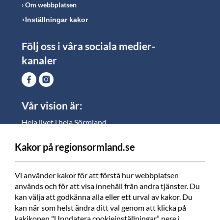
Om webbplatsen
Inställningar kakor
Följ oss i våra sociala medier-
kanaler
Vår vision är:
Hela livet i hela Sörmland.
I Sörmland lever alla ett rikt och meningsfullt liv, där
vi vill skapa jämlika möjligheter för både
Kakor på regionsormland.se
medarbetare och invånare att växa.
Vi använder kakor för att förstå hur webbplatsen 
Vi är en tillgänglig region som varje dag förbättrar
används och för att visa innehåll från andra tjänster. Du 
livskvaliteten för alla som bor och verkar i Sörmland.
kan välja att godkänna alla eller ett urval av kakor. Du 
kan när som helst ändra ditt val genom att klicka på 
Vi är en pålitlig samhällsaktör som använder våra
kakikonen "Uppdatera cookieinställningar” nere i 
resurser för en positiv utveckling i ett välmående län.