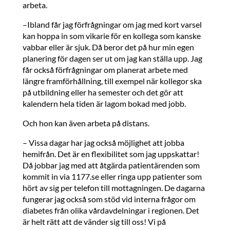
arbeta.
–Ibland får jag förfrågningar om jag med kort varsel
kan hoppa in som vikarie för en kollega som kanske
vabbar eller är sjuk. Då beror det på hur min egen
planering för dagen ser ut om jag kan ställa upp. Jag
får också förfrågningar om planerat arbete med
längre framförhållning, till exempel när kollegor ska
på utbildning eller ha semester och det gör att
kalendern hela tiden är lagom bokad med jobb.
Och hon kan även arbeta på distans.
– Vissa dagar har jag också möjlighet att jobba
hemifrån. Det är en flexibilitet som jag uppskattar!
Då jobbar jag med att åtgärda patientärenden som
kommit in via 1177.se eller ringa upp patienter som
hört av sig per telefon till mottagningen. De dagarna
fungerar jag också som stöd vid interna frågor om
diabetes från olika vårdavdelningar i regionen. Det
är helt rätt att de vänder sig till oss! Vi på