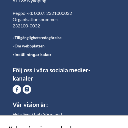
611 88 Nyköping
Peppol-id: 0007: 2321000032
Organisationsnummer:
232100-0032
Tillgänglighetsredogörelse
Om webbplatsen
Inställningar kakor
Följ oss i våra sociala medier-
kanaler
Vår vision är:
Hela livet i hela Sörmland.
I Sörmland lever alla ett rikt och meningsfullt liv, där
vi vill skapa jämlika möjligheter för både