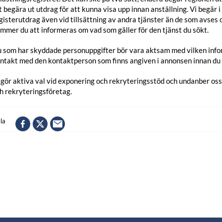
t begära ut utdrag för att kunna visa upp innan anställning. Vi begär i
gisterutdrag även vid tillsättning av andra tjänster än de som avses o
mmer du att informeras om vad som gäller för den tjänst du sökt.
 som har skyddade personuppgifter bör vara aktsam med vilken infor
ntakt med den kontaktperson som finns angiven i annonsen innan du s
 gör aktiva val vid exponering och rekryteringsstöd och undanber os
h rekryteringsföretag.
la