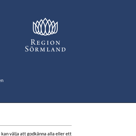
en
om
de
kan välja att godkänna alla eller ett 