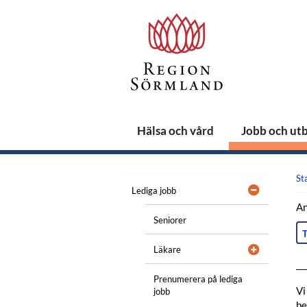
Hälsa och vård
Jobb och ut
St
Lediga jobb
An
Seniorer
T
Läkare
Prenumerera på lediga
Vi
jobb
be