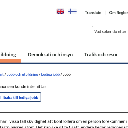
Translate
Om Regio
bildning
Demokrati och insyn
Trafik och resor
art
/
Jobb och utbildning
/
Lediga jobb
/
Jobb
nonsen kunde inte hittas
illbaka till lediga jobb
 har i vissa fall skyldighet att kontrollera om en person förekommer i
lastningsregistret. Det kan ske på två sätt, endera begär regionen u