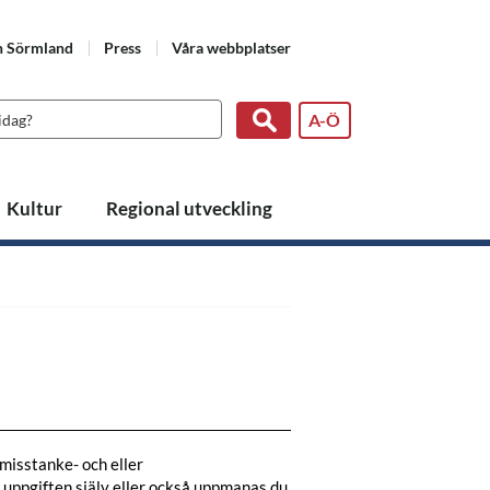
n Sörmland
Press
Våra webbplatser
A-Ö
Kultur
Regional utveckling
 misstanke- och eller
t uppgiften själv eller också uppmanas du