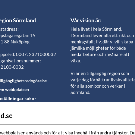
egion Sörmland
Vår vision är:
stadress:
Hela livet i hela Sörmland.
pslagaregatan 19
I Sörmland lever alla ett rikt och
1 88 Nyköping
meningsfullt liv, där vi vill skapa
jämlika möjligheter för både
ppol-id: 0007: 2321000032
medarbetare och invånare att
ganisationsnummer:
växa.
32100-0032
Vi är en tillgänglig region som
varje dag förbättrar livskvalitet
illgänglighetsredogörelse
för alla som bor och verkar i
m webbplatsen
Sörmland.
nställningar kakor
Vi är en pålitlig samhällsaktör s
använder våra resurser för en
d.se
lj oss i våra sociala
positiv utveckling i ett välmåen
edier-kanaler
län.
webbplatsen används och för att visa innehåll från andra tjänster. Du 