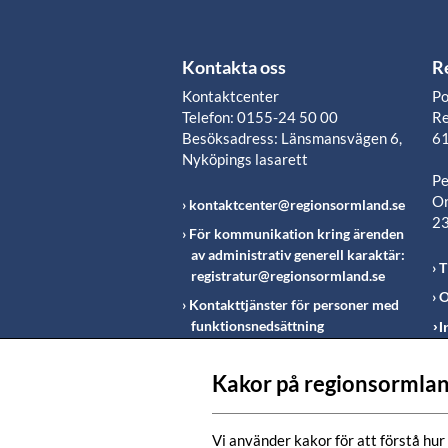
Kontakta oss
R
Kontaktcenter
Po
Telefon: 0155-24 50 00
Re
Besöksadress: Länsmansvägen 6,
61
Nyköpings lasarett
Pe
Or
kontaktcenter@regionsormland.se
2
För kommunikation kring ärenden
av administrativ generell karaktär:
T
registratur@regionsormland.se
O
Kontakttjänster för personer med
funktionsnedsättning
I
Rapportering av missförhållanden
inom Region Sörmland
Kakor på regionsormlan
Fö
m
Vi använder kakor för att förstå hur 