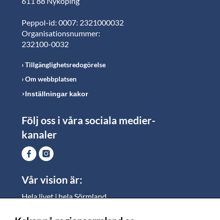
611 88 Nyköping
Peppol-id: 0007: 2321000032
Organisationsnummer:
232100-0032
Tillgänglighetsredogörelse
Om webbplatsen
Inställningar kakor
Följ oss i våra sociala medier-
kanaler
Vår vision är:
Hela livet i hela Sörmland.
I Sörmland lever alla ett rikt och meningsfullt liv, där
vi vill skapa jämlika möjligheter för både