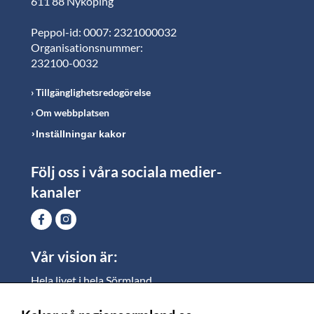
611 88 Nyköping
Peppol-id: 0007: 2321000032
Organisationsnummer:
232100-0032
Tillgänglighetsredogörelse
Om webbplatsen
Inställningar kakor
Följ oss i våra sociala medier-
kanaler
Vår vision är:
Hela livet i hela Sörmland.
I Sörmland lever alla ett rikt och meningsfullt liv, där
vi vill skapa jämlika möjligheter för både