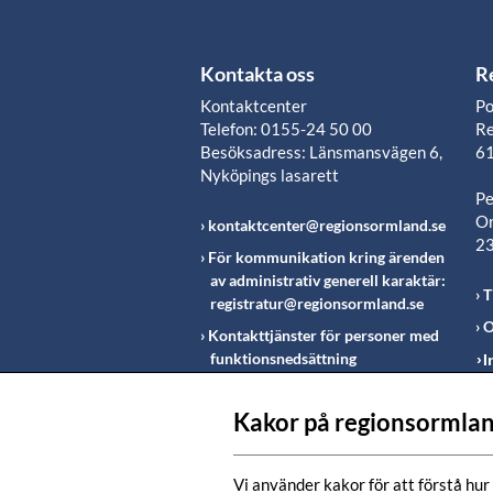
Kontakta oss
R
Kontaktcenter
Po
Telefon: 0155-24 50 00
Re
Besöksadress: Länsmansvägen 6,
61
Nyköpings lasarett
Pe
Or
kontaktcenter@regionsormland.se
2
För kommunikation kring ärenden
av administrativ generell karaktär:
T
registratur@regionsormland.se
O
Kontakttjänster för personer med
funktionsnedsättning
I
Rapportering av missförhållanden
inom Region Sörmland
Kakor på regionsormlan
Fö
m
Vi använder kakor för att förstå hur 