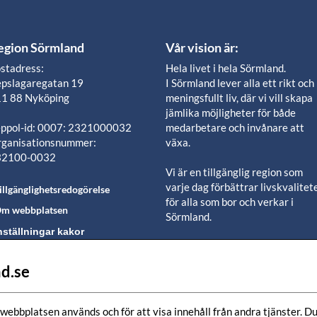
egion Sörmland
Vår vision är:
stadress:
Hela livet i hela Sörmland.
pslagaregatan 19
I Sörmland lever alla ett rikt och
1 88 Nyköping
meningsfullt liv, där vi vill skapa
jämlika möjligheter för både
ppol-id: 0007: 2321000032
medarbetare och invånare att
ganisationsnummer:
växa.
32100-0032
Vi är en tillgänglig region som
varje dag förbättrar livskvalitet
illgänglighetsredogörelse
för alla som bor och verkar i
m webbplatsen
Sörmland.
nställningar kakor
Vi är en pålitlig samhällsaktör s
använder våra resurser för en
d.se
lj oss i våra sociala
positiv utveckling i ett välmåen
edier-kanaler
län.
webbplatsen används och för att visa innehåll från andra tjänster. Du 