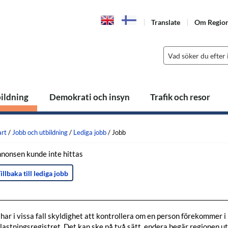
Translate
Om Regio
bildning
Demokrati och insyn
Trafik och resor
art
/
Jobb och utbildning
/
Lediga jobb
/
Jobb
nonsen kunde inte hittas
illbaka till lediga jobb
 har i vissa fall skyldighet att kontrollera om en person förekommer i
lastningsregistret. Det kan ske på två sätt, endera begär regionen u