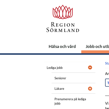
Hälsa och vård
Jobb och ut
St
Lediga jobb
An
Seniorer
T
Läkare
Prenumerera på lediga
Vi
jobb
be