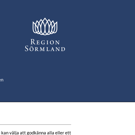
en
om
de
kan välja att godkänna alla eller ett 