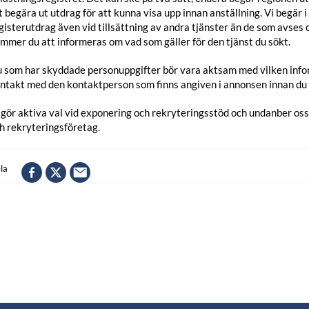
t begära ut utdrag för att kunna visa upp innan anställning. Vi begär i
gisterutdrag även vid tillsättning av andra tjänster än de som avses o
mmer du att informeras om vad som gäller för den tjänst du sökt.
 som har skyddade personuppgifter bör vara aktsam med vilken infor
ntakt med den kontaktperson som finns angiven i annonsen innan du s
 gör aktiva val vid exponering och rekryteringsstöd och undanber os
h rekryteringsföretag.
la