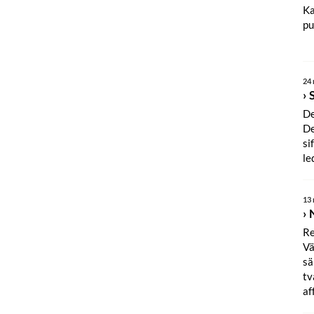
Ka
pu
24 
De
De
si
le
13 
Re
Vä
sä
tv
af