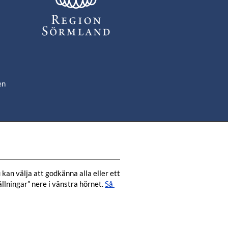
en
om
de
kan välja att godkänna alla eller ett 
lningar” nere i vänstra hörnet. 
Så 
.