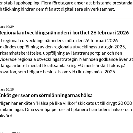
r stabil uppkoppling. Flera företagare anser att bristande prestanda
h täckning hindrar dem från att digitalisera sin verksamhet.
ars 10:39
Regionala utvecklingsnämnden i korthet 26 februari 2026
d regionala utvecklingsnämndens möte den 26 februari 2026
dkändes uppföljning av den regionala utvecklingsstrategin 2025,
rksamhetsberättelse, uppföljning av länstransportplan och den
viderade regionala utvecklingsstrategin. Nämnden godkände även a
rlänga arbetet med att kraftsamla kring EU med särskilt fokus på
novation, som tidigare beslutats om vid riktningsmöte 2025.
ars 10:18
Enkät ger svar om sörmlänningarnas hälsa
ligen har enkäten “Hälsa på lika villkor” skickats ut till drygt 20 000
rmlänningar. Dina svar hjälper oss att planera framtidens hälso - och
ukvård.