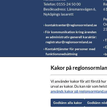
Telefon: 0155-24 50 00
Re
Besöksadress: Länsmansvägen 6,
61
Nyköpings lasarett
Pe
Or
kontaktcenter@regionsormland.se
2
För kommunikation kring ärenden
av administrativ generell karaktär:
T
registratur@regionsormland.se
O
Kontakttjänster för personer med
funktionsnedsättning
I
Rapportering av missförhållanden
inom Region Sörmland
Kakor på regionsormlan
Fö
m
Vi använder kakor för att förstå hur 
urval av kakor. Du kan när som helst
används kakor på regionsormland.s
Godkänn alla kakor
Godkänn nöd