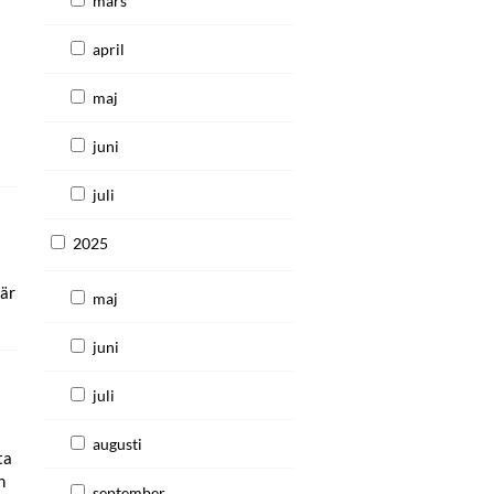
mars
april
maj
juni
juli
2025
 är
maj
juni
juli
augusti
ta
h
september