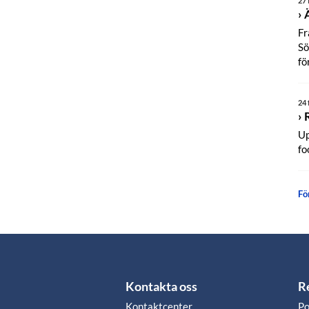
27 
Fr
Sö
fö
24 
Up
fo
Fö
Kontakta oss
R
Kontaktcenter
Po