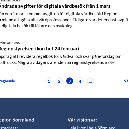
februari 09:43
Ändrade avgifter för digitala vårdbesök från 1 mars
ån den 1 mars kommer avgiften för digitala vårdbesök i Region
rmland att gälla alla vårdprofessioner. Tidigare var det endast avgift
r digitala besök till läkare och psykolog.
februari 17:56
Regionstyrelsen i korthet 24 februari
pdrag att revidera regelbok för vårdval och svar på e-förslag om
odtrucks. Några av dagens ärenden på regionstyrelsens möte.
regående
Nä
1
2
3
4
...
egion Sörmland
Vår vision är:
stadress:
Hela livet i hela Sörmland.