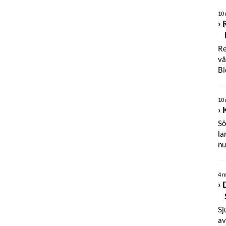
10 
Re
vå
Bl
10 
Sö
la
nu
4 m
Sj
av