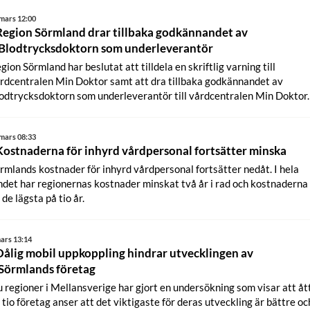
mars 12:00
Region Sörmland drar tillbaka godkännandet av
Blodtrycksdoktorn som underleverantör
gion Sörmland har beslutat att tilldela en skriftlig varning till
rdcentralen Min Doktor samt att dra tillbaka godkännandet av
odtrycksdoktorn som underleverantör till vårdcentralen Min Doktor.
mars 08:33
Kostnaderna för inhyrd vårdpersonal fortsätter minska
rmlands kostnader för inhyrd vårdpersonal fortsätter nedåt. I hela
ndet har regionernas kostnader minskat två år i rad och kostnaderna
 de lägsta på tio år.
ars 13:14
Dålig mobil uppkoppling hindrar utvecklingen av
Sörmlands företag
u regioner i Mellansverige har gjort en undersökning som visar att åt
 tio företag anser att det viktigaste för deras utveckling är bättre oc