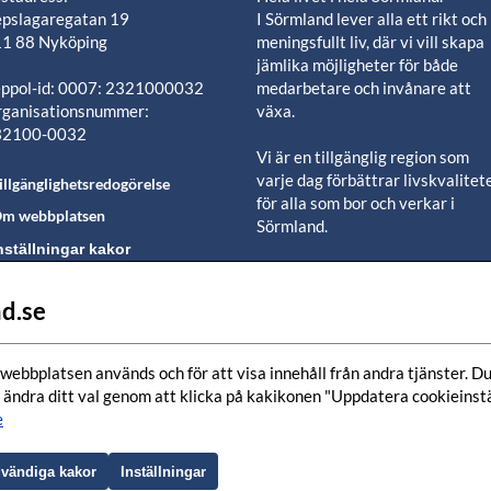
pslagaregatan 19
I Sörmland lever alla ett rikt och
1 88 Nyköping
meningsfullt liv, där vi vill skapa
jämlika möjligheter för både
ppol-id: 0007: 2321000032
medarbetare och invånare att
ganisationsnummer:
växa.
32100-0032
Vi är en tillgänglig region som
varje dag förbättrar livskvalitet
illgänglighetsredogörelse
för alla som bor och verkar i
m webbplatsen
Sörmland.
nställningar kakor
Vi är en pålitlig samhällsaktör s
använder våra resurser för en
d.se
lj oss i våra sociala
positiv utveckling i ett välmåen
edier-kanaler
län.
webbplatsen används och för att visa innehåll från andra tjänster. Du 
Tillsammans finns vi här när det
 ändra ditt val genom att klicka på kakikonen "Uppdatera cookieinstäl
bästa händer och när det värsta
e
inträffar.
Genom hela livet i hela Sörmland
vändiga kakor
Inställningar