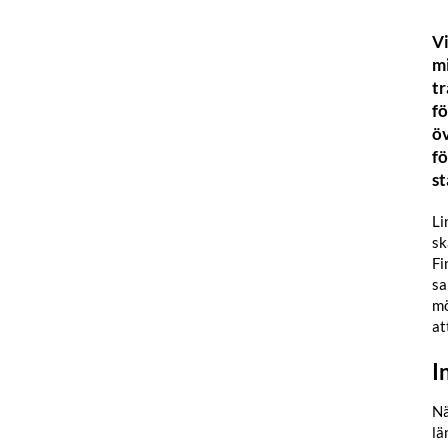
Vi
mi
tr
fö
öv
fö
s
Li
sk
Fi
sa
mö
at
I
Nä
lä