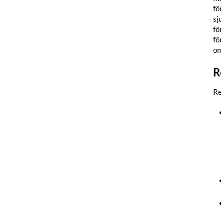
fö
sj
fö
fö
om
R
Re