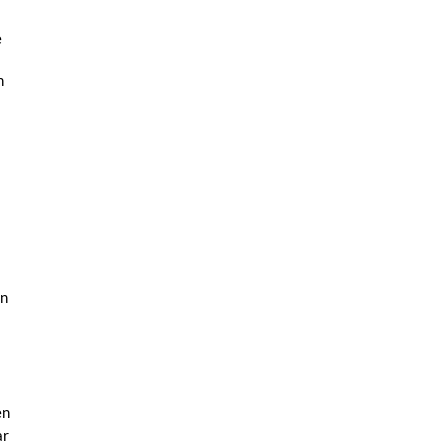
e
n
en
en
ar