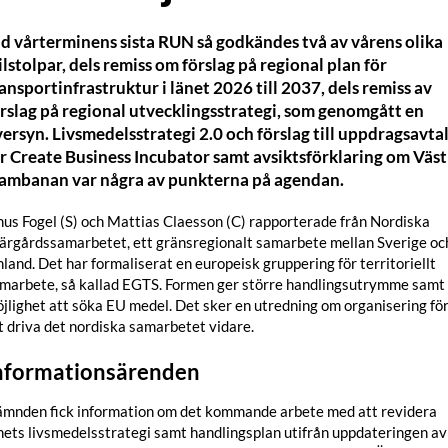
d vårterminens sista RUN så godkändes två av vårens olika
lstolpar, dels remiss om förslag på regional plan för
ansportinfrastruktur i länet 2026 till 2037, dels remiss av
rslag på regional utvecklingsstrategi, som genomgått en
ersyn. Livsmedelsstrategi 2.0 och förslag till uppdragsavta
r Create Business Incubator samt avsiktsförklaring om Väst
tambanan var några av punkterna på agendan.
nus Fogel (S) och Mattias Claesson (C) rapporterade från Nordiska
ärgårdssamarbetet, ett gränsregionalt samarbete mellan Sverige oc
nland. Det har formaliserat en europeisk gruppering för territoriellt
marbete, så kallad EGTS. Formen ger större handlingsutrymme samt
jlighet att söka EU medel. Det sker en utredning om organisering fö
t driva det nordiska samarbetet vidare.
nformationsärenden
mnden fick information om det kommande arbete med att revidera
nets livsmedelsstrategi samt handlingsplan utifrån uppdateringen av