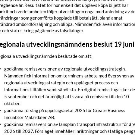
regående år. Resultatet för hur enkelt det upplevs köpa biljett har
unkit och verksamheten följer utvecklingen noga med anledning av d
rändringar som genomförts kopplade till betalsätt, bland annat
rändrad ombordförsäljning och blippa. Nämnden fick även informatio
 och status kring pågående avtalsdialoger.
egionala utvecklingsnämndens beslut 19 juni
gionala utvecklingsnämnden beslutade om att;
godkänna remissversionen av regionala utvecklingsstrategin.
Nämnden fick information om terminens arbete med översynen av
regionala utvecklingsstrategin och upplägget process och
informationstillfällen samt sändlista. En digital remisstuga sker d
5 september och det är möjligt att svara på remissen till den 10
oktober.
godkänna förslag på uppdragsavtal 2025 för Create Business
Incuabtor Mälardalen AB.
godkänna remissversion av länsplan transportinfrastruktur för år
2026 till 2037. Förslaget innehåller inriktningar och statliga peng