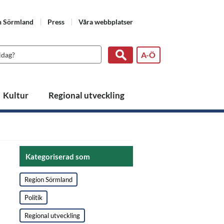
n Sörmland
Press
Våra webbplatser
A-Ö
Kultur
Regional utveckling
Kategoriserad som
Region Sörmland
Politik
Regional utveckling