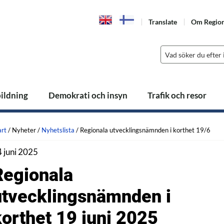
Translate
Om Regio
bildning
Demokrati och insyn
Trafik och resor
art
/
Nyheter
/
Nyhetslista
/
Regionala utvecklingsnämnden i korthet 19/6
 juni 2025
Regionala
utvecklingsnämnden i
korthet 19 juni 2025