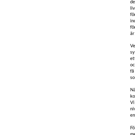
de
li
fö
in
fö
är
Ve
sy
et
oc
få
so
Nä
ko
Vi
ni
e
Fö
me