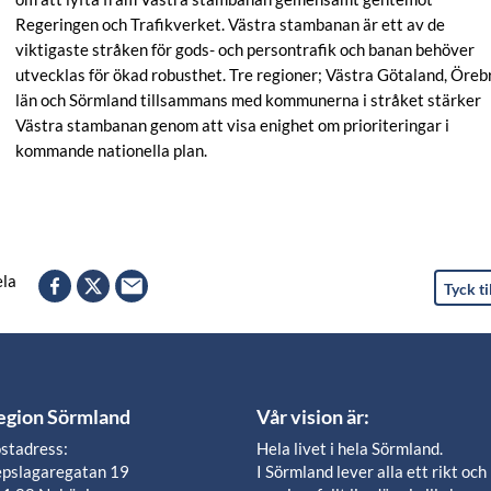
Regeringen och Trafikverket. Västra stambanan är ett av de
viktigaste stråken för gods- och persontrafik och banan behöver
utvecklas för ökad robusthet. Tre regioner; Västra Götaland, Öreb
län och Sörmland tillsammans med kommunerna i stråket stärker
Västra stambanan genom att visa enighet om prioriteringar i
kommande nationella plan.
la
Tyck ti
egion Sörmland
Vår vision är:
stadress:
Hela livet i hela Sörmland.
pslagaregatan 19
I Sörmland lever alla ett rikt och