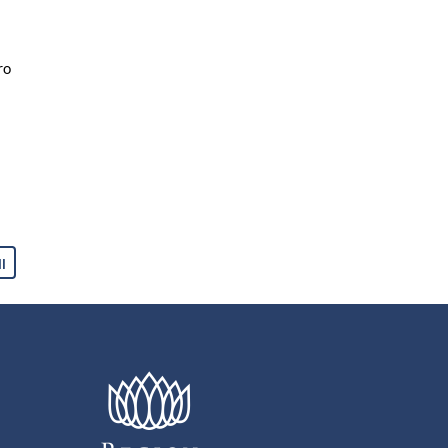
ro
ll