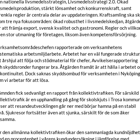
n nationella livsmedelsstrategin, Livsmedelsstrategi 2.0. Ökad
vsmedelsproduktion, stärkt lönsamhet och konkurrenskraft, samt
renkla regler är centrala delar av uppdateringen. Kraftsamling ska s
om tre nya fokusområden: ökad robusthet i livsmedelskedjan, åtgärd
r att främja export, svensk kvalitet och gastronomi. Regler och villko
 en stor utmaning för företagen, liksom även kompetensförsörjning.
rksamhetsområdeschefen rapporterade om verksamhetens
stematiska arbetsmiljöarbete. Arbetet har en väl fungerade struktur
t årshjul att följa och stödmaterial för chefer, Avvikelserapportering
h skyddsronder fungerar bra. Åtgärden framåt är att hålla i arbetet 
 kontinuitet. Dock saknas skyddsombud för verksamheten i Nyköpin
m vi arbetar för att lösa.
mnden fick sedvanligt en rapport från kollektivtrafiken. För särskild
llektivtrafik är en upphandling på gång för skolskjuts i Trosa kommun
 ser att resandeutvecklingen går ner med börjar hamna på en stabil
vå. Sjukresor fortsätter även att sjunka, särskilt för de som åker
nsamma.
r den allmänna kollektivtrafiken ökar den sammanlagda kundnöjdhe
d en procentenhet i vårens kundundersökning i jämförelse med