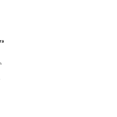
l
ra
h
r