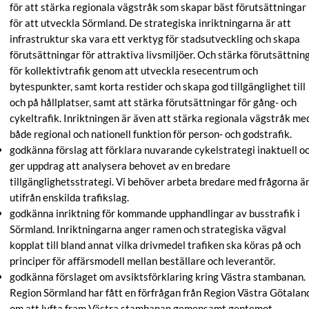
för att stärka regionala vägstråk som skapar bäst förutsättningar
för att utveckla Sörmland. De strategiska inriktningarna är att
infrastruktur ska vara ett verktyg för stadsutveckling och skapa
förutsättningar för attraktiva livsmiljöer. Och stärka förutsättnin
för kollektivtrafik genom att utveckla resecentrum och
bytespunkter, samt korta restider och skapa god tillgänglighet till
och på hållplatser, samt att stärka förutsättningar för gång- och
cykeltrafik. Inriktningen är även att stärka regionala vägstråk me
både regional och nationell funktion för person- och godstrafik.
godkänna förslag att förklara nuvarande cykelstrategi inaktuell o
ger uppdrag att analysera behovet av en bredare
tillgänglighetsstrategi. Vi behöver arbeta bredare med frågorna ä
utifrån enskilda trafikslag.
godkänna inriktning för kommande upphandlingar av busstrafik i
Sörmland. Inriktningarna anger ramen och strategiska vägval
kopplat till bland annat vilka drivmedel trafiken ska köras på och
principer för affärsmodell mellan beställare och leverantör.
godkänna förslaget om avsiktsförklaring kring Västra stambanan.
Region Sörmland har fått en förfrågan från Region Västra Götalan
om att lyfta fram Västra stambanan gemensamt gentemot